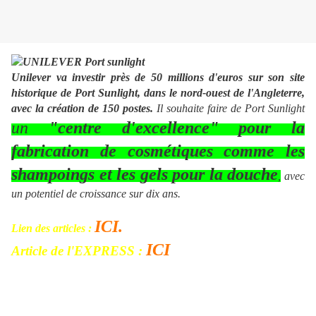
Unilever va investir près de 50 millions d'euros sur son site
historique de Port Sunlight, dans le nord-ouest de l'Angleterre,
avec la création de 150 postes.
Il souhaite faire de Port Sunlight
un
"centre d'excellence" pour la
fabrication de cosmétiques comme les
shampoings et les gels pour la douche
,
avec
un potentiel de croissance sur dix ans.
ICI.
Lien des articles :
ICI
Article de l'EXPRESS :
Pour rappel, Unilever investit en Pologne pour le shampoing et
le gel de douche !!!