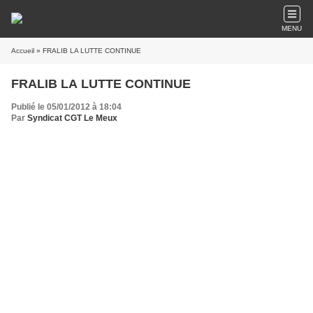
MENU
Accueil
» FRALIB LA LUTTE CONTINUE
FRALIB LA LUTTE CONTINUE
Publié le 05/01/2012 à 18:04
Par
Syndicat CGT Le Meux
MARSEILLE - Environ 70 salariés de l'usine Fralib (groupe
Unilever) de Gémenos (Bouches-du-Rhône) se sont
rassemblés sur le site mardi matin pour redemander la
reprise de l'activité, un mois et demi après l'annulation d'un
plan social, a-t-on appris auprès de la
CGT
.
"Le 8 décembre, la direction nous avait envoyé une note de
service précisant que le site serait fermé pour congés entre le 23
décembre et le 2 janvier. On l'a prise au mot et, symboliquement,
on a appelé les salariés à se rassembler à partir de 07H00", a
déclaré à l'AFP Olivier Leberquier, l'un des délégués syndicaux
CGT.