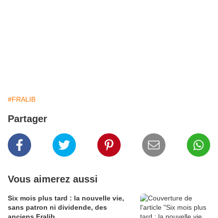
fin de l'occupation du site dont "l'audit est en cours".
Fralib s'inscrit pleinement dans le slogan "produire en France",
très prisé par les prétendants à l'Elysée, a argué le représentant de
la CGT: "Si le gouvernement laisse faire Unilever, nous aurons
une marque française produite à l'étranger."
#FRALIB
Partager
Vous aimerez aussi
Six mois plus tard : la nouvelle vie,
sans patron ni dividende, des
anciens Fralib