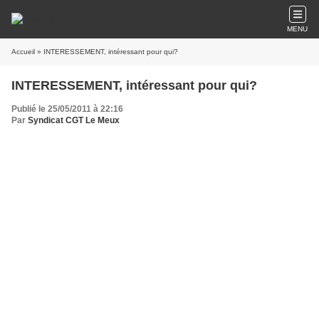
MENU
Accueil
» INTERESSEMENT, intéressant pour qui?
INTERESSEMENT, intéressant pour qui?
Publié le 25/05/2011 à 22:16
Par
Syndicat CGT Le Meux
Tous les trois ans l’accord d’intéressement est renégocié au bon
vouloir de la direction.
La direction veut nous faire croire à une négociation de l’accord
d’intéressement ; ceci est totalement faux, il y a négociation si
seulement nous discutons des objectifs imposé par USSC (la
Suisse).
La direction n’a retenu aucunes de nos propositions (critère
effectif précarité, critère investissements, pas d’intéressement
pour les cadres puisqu’ils ont la variable PAY) et elle continue à