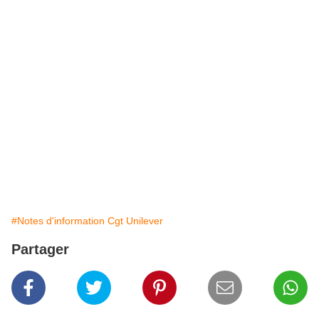
chantage à l’emploi.
Votre intervention est nécessaire !
Nous vous invitons à signer la motion syndicale
sur :
www.cgt.fr
ou
http://www.cgt.fr/La-CGT-lance-une-motion-
syndicale.html
et à proposer sa signature à tous vos contacts.
#Notes d'information Cgt Unilever
Partager