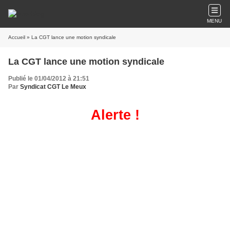
MENU
Accueil
» La CGT lance une motion syndicale
La CGT lance une motion syndicale
Publié le 01/04/2012 à 21:51
Par
Syndicat CGT Le Meux
Alerte !
Négociation Nationales :
compétitivité-emploi
Des négociations nationales se tiennent actuellement et
les employeurs proposent un texte qui permettrait de
baisser les salaires et faire varier la durée du travail par
accord d’entreprise, ceci en échange d’un hypothétique
engagement à maintenir l’emploi.