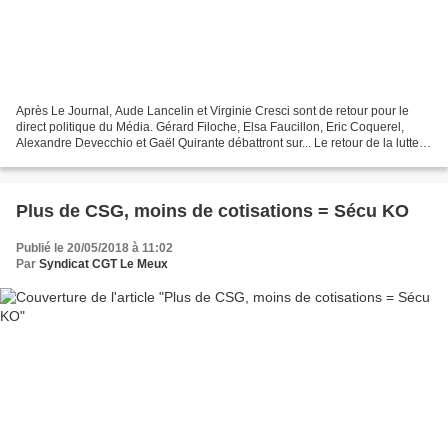
Après Le Journal, Aude Lancelin et Virginie Cresci sont de retour pour le
direct politique du Média. Gérard Filoche, Elsa Faucillon, Eric Coquerel,
Alexandre Devecchio et Gaël Quirante débattront sur... Le retour de la lutte
des classes ⚡️ Le Média existe...
Plus de CSG, moins de cotisations = Sécu KO
Publié le 20/05/2018 à 11:02
Par
Syndicat CGT Le Meux