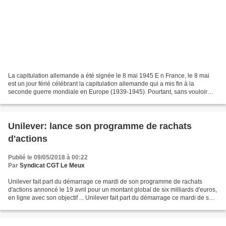
La capitulation allemande a été signée le 8 mai 1945 E n France, le 8 mai
est un jour férié célébrant la capitulation allemande qui a mis fin à la
seconde guerre mondiale en Europe (1939-1945). Pourtant, sans vouloir
jouer les pointilleux, signalons que...
Unilever: lance son programme de rachats
d'actions
Publié le 09/05/2018 à 00:22
Par
Syndicat CGT Le Meux
Unilever fait part du démarrage ce mardi de son programme de rachats
d'actions annoncé le 19 avril pour un montant global de six milliards d'euros,
en ligne avec son objectif ... Unilever fait part du démarrage ce mardi de son
programme de rachats d'actions...