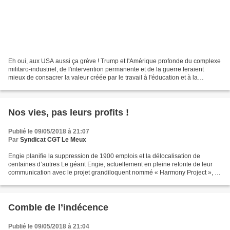
Eh oui, aux USA aussi ça grève ! Trump et l'Amérique profonde du complexe
militaro-industriel, de l'intervention permanente et de la guerre feraient
mieux de consacrer la valeur créée par le travail à l'éducation et à la
formation de leur jeunesse plutôt...
Nos vies, pas leurs profits !
Publié le 09/05/2018 à 21:07
Par
Syndicat CGT Le Meux
Engie planifie la suppression de 1900 emplois et la délocalisation de
centaines d’autres Le géant Engie, actuellement en pleine refonte de leur
communication avec le projet grandiloquent nommé « Harmony Project », a
annoncé dans la même foulée la délocalisation...
Comble de l’indécence
Publié le 09/05/2018 à 21:04