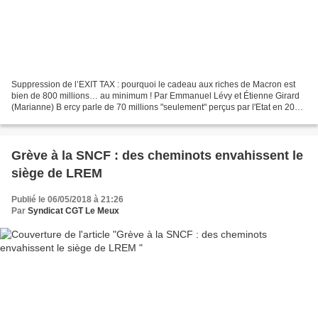
Suppression de l’EXIT TAX : pourquoi le cadeau aux riches de Macron est
bien de 800 millions… au minimum ! Par Emmanuel Lévy et Étienne Girard
(Marianne) B ercy parle de 70 millions "seulement" perçus par l'Etat en 2017
grâce à l'exit tax, "Marianne",...
Grève à la SNCF : des cheminots envahissent le
siège de LREM
Publié le 06/05/2018 à 21:26
Par
Syndicat CGT Le Meux