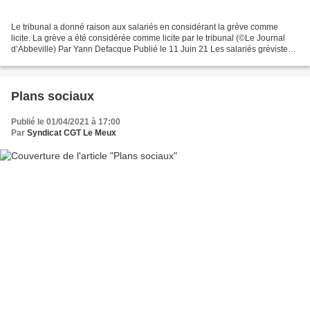
Le tribunal a donné raison aux salariés en considérant la grève comme
licite. La grève a été considérée comme licite par le tribunal (©Le Journal
d’Abbeville) Par Yann Defacque Publié le 11 Juin 21 Les salariés grévistes
de Lactinov à Abbeville ont obtenu...
Plans sociaux
Publié le 01/04/2021 à 17:00
Par
Syndicat CGT Le Meux