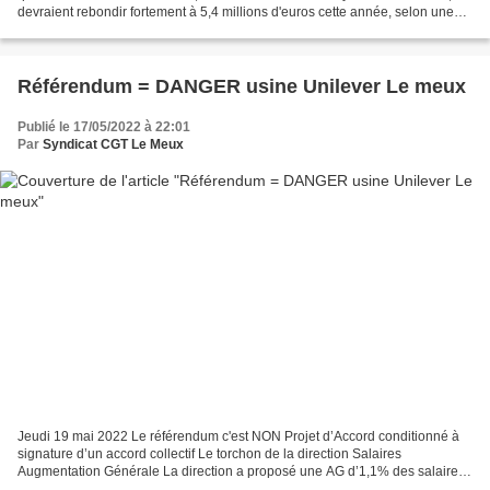
devraient rebondir fortement à 5,4 millions d'euros cette année, selon une
étude présentée en tandem par...
Référendum = DANGER usine Unilever Le meux
Publié le 17/05/2022 à 22:01
Par
Syndicat CGT Le Meux
Jeudi 19 mai 2022 Le référendum c'est NON Projet d’Accord conditionné à
signature d’un accord collectif Le torchon de la direction Salaires
Augmentation Générale La direction a proposé une AG d’1,1% des salaires
de base individuels mensuels bruts pour...