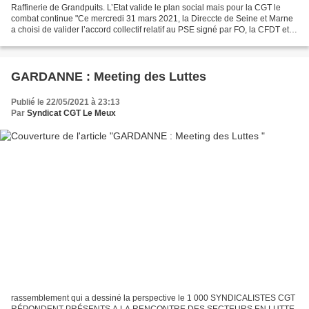
Raffinerie de Grandpuits. L’Etat valide le plan social mais pour la CGT le
combat continue "Ce mercredi 31 mars 2021, la Direccte de Seine et Marne
a choisi de valider l’accord collectif relatif au PSE signé par FO, la CFDT et la
CFE-CGC qui entérine...
GARDANNE : Meeting des Luttes
Publié le 22/05/2021 à 23:13
Par
Syndicat CGT Le Meux
rassemblement qui a dessiné la perspective le 1 000 SYNDICALISTES CGT
RÉPONDENT PRÉSENTS A LA RENCONTRE DES SECTEURS EN LUTTE