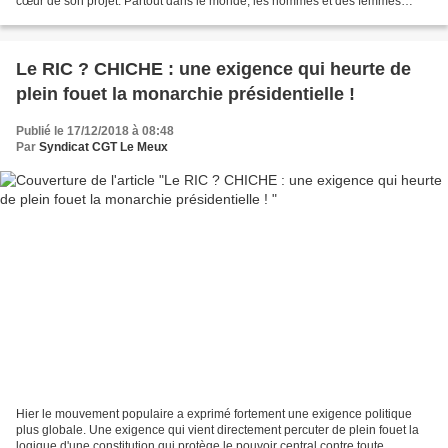
cœur de son projet. Partout dans le monde, les hommes et des femmes
d’Auchan Retail partagent la...
Le RIC ? CHICHE : une exigence qui heurte de
plein fouet la monarchie présidentielle !
Publié le 17/12/2018 à 08:48
Par
Syndicat CGT Le Meux
Hier le mouvement populaire a exprimé fortement une exigence politique
plus globale. Une exigence qui vient directement percuter de plein fouet la
logique d'une constitution qui protège le pouvoir central contre toute