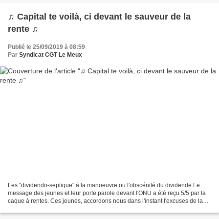
♫ Capital te voilà, ci devant le sauveur de la
rente ♫
Publié le 25/09/2019 à 08:59
Par
Syndicat CGT Le Meux
Les "dividendo-septique" à la manoeuvre ou l'obscénité du dividende Le
message des jeunes et leur porte parole devant l'ONU a été reçu 5/5 par la
caque à rentes. Ces jeunes, accordons nous dans l'instant l'excuses de la
naïveté (à vérifier) ,comme au...