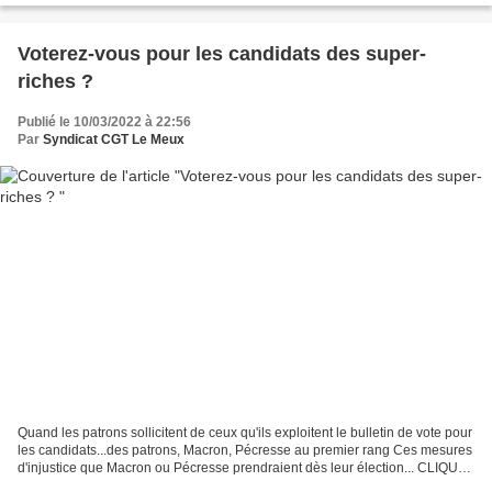
Voterez-vous pour les candidats des super-
riches ?
Publié le 10/03/2022 à 22:56
Par
Syndicat CGT Le Meux
Quand les patrons sollicitent de ceux qu'ils exploitent le bulletin de vote pour
les candidats...des patrons, Macron, Pécresse au premier rang Ces mesures
d'injustice que Macron ou Pécresse prendraient dès leur élection... CLIQUEZ
SUR http://canempechepasnicolas.over-blog.com/...