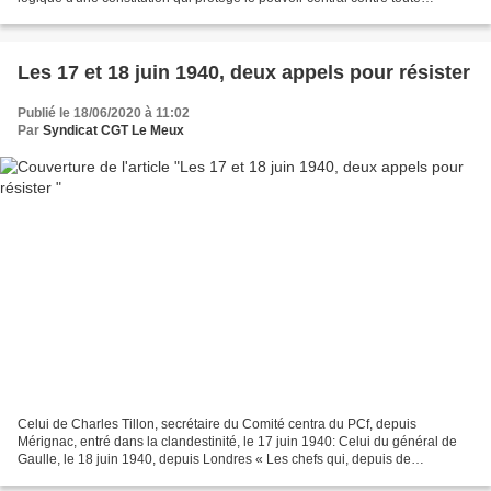
intervention et tout contrôle du...
Les 17 et 18 juin 1940, deux appels pour résister
Publié le 18/06/2020 à 11:02
Par
Syndicat CGT Le Meux
Celui de Charles Tillon, secrétaire du Comité centra du PCf, depuis
Mérignac, entré dans la clandestinité, le 17 juin 1940: Celui du général de
Gaulle, le 18 juin 1940, depuis Londres « Les chefs qui, depuis de
nombreuses années, sont à la tête des armées...