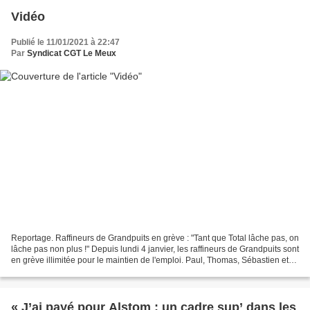
Vidéo
Publié le 11/01/2021 à 22:47
Par
Syndicat CGT Le Meux
Reportage. Raffineurs de Grandpuits en grève : "Tant que Total lâche pas, on
lâche pas non plus !" Depuis lundi 4 janvier, les raffineurs de Grandpuits sont
en grève illimitée pour le maintien de l'emploi. Paul, Thomas, Sébastien et
Sylvain nous expliquent...
« J’ai payé pour Alstom : un cadre sup’ dans les