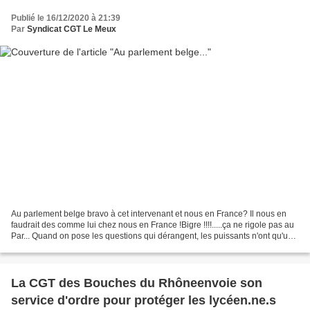
Publié le 16/12/2020 à 21:39
Par
Syndicat CGT Le Meux
Au parlement belge bravo à cet intervenant et nous en France? Il nous en
faudrait des comme lui chez nous en France !Bigre !!!!.....ça ne rigole pas au
Par... Quand on pose les questions qui dérangent, les puissants n'ont qu'un
mot à la bouche : " Populiste...
La CGT des Bouches du Rhôneenvoie son
service d'ordre pour protéger les lycéen.ne.s