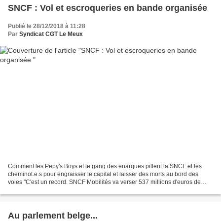
SNCF : Vol et escroqueries en bande organisée
Publié le 28/12/2018 à 11:28
Par
Syndicat CGT Le Meux
Comment les Pepy's Boys et le gang des enarques pillent la SNCF et les
cheminot.e.s pour engraisser le capital et laisser des morts au bord des
voies "C'est un record. SNCF Mobilités va verser 537 millions d'euros de
dividendes pour l'année 2019, soit...
Au parlement belge...