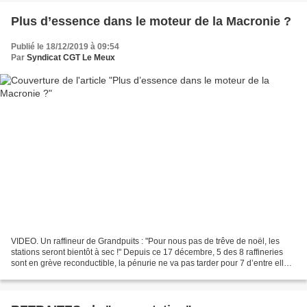
Plus d’essence dans le moteur de la Macronie ?
Publié le 18/12/2019 à 09:54
Par
Syndicat CGT Le Meux
VIDEO. Un raffineur de Grandpuits : "Pour nous pas de trêve de noël, les
stations seront bientôt à sec !" Depuis ce 17 décembre, 5 des 8 raffineries
sont en grève reconductible, la pénurie ne va pas tarder pour 7 d’entre elles.
« Faites vos pleins, les...