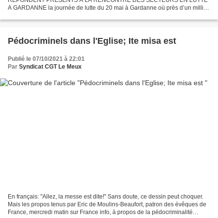
A GARDANNE la journée de lutte du 20 mai à Gardanne où près d’un millier
de syndicalistes CGT, venus de toute la France et issus...
Pédocriminels dans l'Eglise; Ite misa est
Publié le 07/10/2021 à 22:01
Par
Syndicat CGT Le Meux
En français: "Allez, la messe est dite!" Sans doute, ce dessin peut choquer.
Mais les propos tenus par Eric de Moulins-Beaufort, patron des évêques de
France, mercredi matin sur France info, à propos de la pédocriminalité