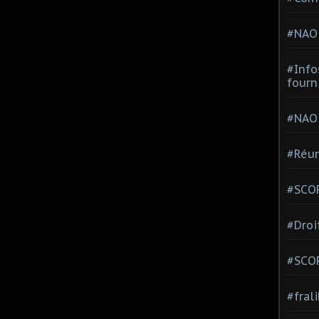
#NAO
#Info
fourn
#NAO
#Réun
#SCOP
#Droi
#SCO
#fral