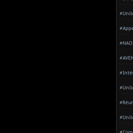
#Unil
#Appe
#NAO
#AVE
#Inté
#Unil
#Réun
#Unil
#Comi