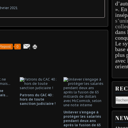
d’aut
évrier 2021
». En
insép
s’uni
colle
dans 
conqu
Le sy
Repost
0
base 
plus 
avec 
orien
RE
ne
is...
Patrons du CAC 40 :
hors de toute
sanction judiciaire !
Unilever s'engage à
NEW
protéger les salariés
pendant deux ans
après la fusion de 65
Abonne