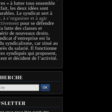
res « à lutter tous ensemble
 fait, les deux idées sont
arables. Le syndicat sert à
r, à s’organiser et à agir
ctivement
pour se défendre
la lutte des classes et
érir de nouveaux droits.
ndicat d’entreprise est la
du syndicalisme, car situé au
près du salarié. Il fonctionne
les syndiqués qui proposent,
tent et décident de l’activité.
CHERCHE
OK
SLETTER
z-vous pour être averti des