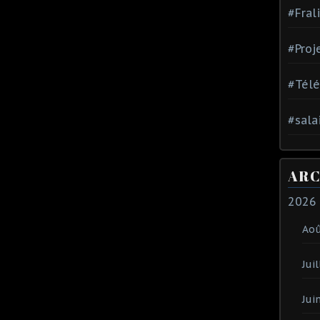
#Fral
#Proj
#Tél
#sala
ARC
2026
Ao
Juil
Jui