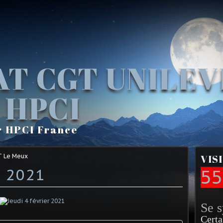
AT CGT UNILE
 HPCI
r HPCI France
T Le Meux
VIS
r 2021
55
Se 
Certa