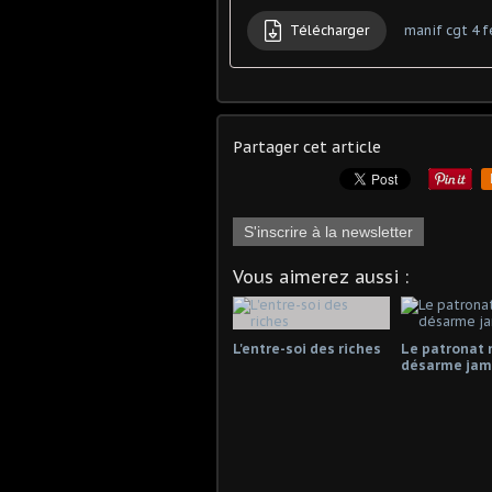
Télécharger
manif cgt 4 f
Partager cet article
S'inscrire à la newsletter
Vous aimerez aussi :
L'entre-soi des riches
Le patronat 
désarme jama