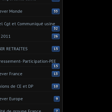
ever Monde
33
l Cgt et Communiqué usine
32
 2011
26
NIR RETRAITES
15
ressement- Participation-PEE
15
ever France
13
ions de CE et DP
10
ever Europe
9
té de groupe France
7