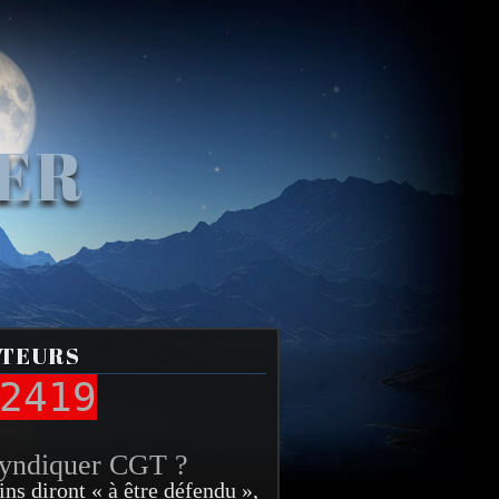
VER
ITEURS
2419
syndiquer CGT ?
ins diront « à être défendu »,