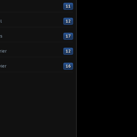
11
l
12
s
17
rier
12
vier
16