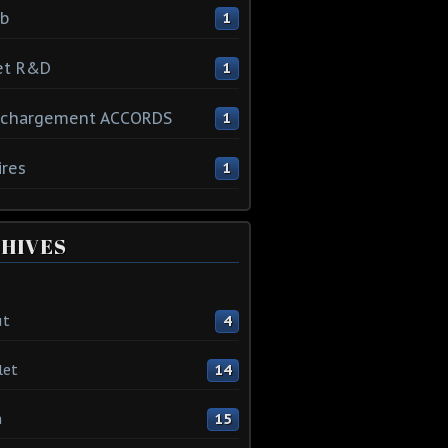
ib
1
et R&D
1
échargement ACCORDS
1
ires
1
HIVES
ût
4
let
14
n
15