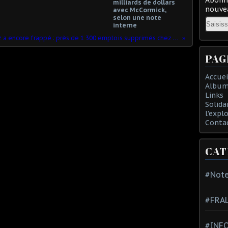
milliards de dollars
nouvea
avec McCormick,
selon une note
Email
interne
Le groupe Mulliez a encore frappé : près de 1 300 emplois supprimés chez Flunch
PAG
Accuei
Album
Links
Solida
l'expl
Conta
CAT
#Note
#FRA
#INFO