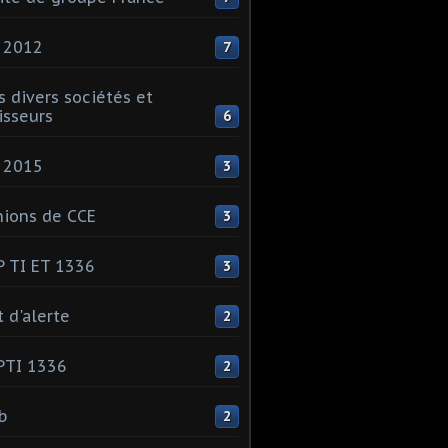
 2012
7
s divers sociétés et
isseurs
6
 2015
3
ions de CCE
3
 TI ET 1336
3
t d'alerte
2
PTI 1336
2
ib
2