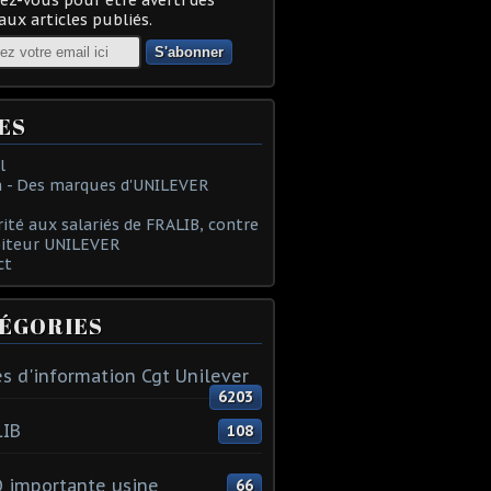
ux articles publiés.
ES
l
 - Des marques d'UNILEVER
rité aux salariés de FRALIB, contre
oiteur UNILEVER
ct
ÉGORIES
s d'information Cgt Unilever
6203
LIB
108
 importante usine
66