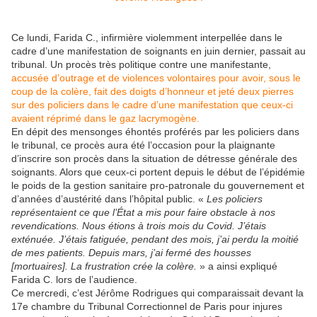
Ce lundi, Farida C., infirmière violemment interpellée dans le
cadre d’une manifestation de soignants en juin dernier, passait au
tribunal. Un procès très politique contre une manifestante,
accusée d’outrage et de violences volontaires pour avoir, sous le
coup de la colère, fait des doigts d’honneur et jeté deux pierres
sur des policiers dans le cadre d’une manifestation que ceux-ci
avaient réprimé dans le gaz lacrymogène.
En dépit des mensonges éhontés proférés par les policiers dans
le tribunal, ce procès aura été l’occasion pour la plaignante
d’inscrire son procès dans la situation de détresse générale des
soignants. Alors que ceux-ci portent depuis le début de l’épidémie
le poids de la gestion sanitaire pro-patronale du gouvernement et
d’années d’austérité dans l’hôpital public. «
Les policiers
représentaient ce que l’État a mis pour faire obstacle à nos
revendications. Nous étions à trois mois du Covid. J’étais
exténuée. J’étais fatiguée, pendant des mois, j’ai perdu la moitié
de mes patients. Depuis mars, j’ai fermé des housses
[mortuaires]. La frustration crée la colère.
» a ainsi expliqué
Farida C. lors de l’audience.
Ce mercredi, c’est Jérôme Rodrigues qui comparaissait devant la
17e chambre du Tribunal Correctionnel de Paris pour injures