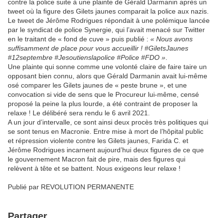
contre la police suite à une plainte de Gérald Darmanin après un
tweet où la figure des Gilets jaunes comparait la police aux nazis.
Le tweet de Jérôme Rodrigues répondait à une polémique lancée
par le syndicat de police Synergie, qui l’avait menacé sur Twitter
en le traitant de « fond de cuve » puis publié :
« Nous avons
suffisamment de place pour vous accueillir ! #GiletsJaunes
#12septembre #Jesoutienslapolice #Police #FDO »
.
Une plainte qui sonne comme une volonté claire de faire taire un
opposant bien connu, alors que Gérald Darmanin avait lui-même
osé comparer les Gilets jaunes de « peste brune », et une
convocation si vide de sens que le Procureur lui-même, censé
proposé la peine la plus lourde, a été contraint de proposer la
relaxe ! Le délibéré sera rendu le 6 avril 2021.
A un jour d’intervalle, ce sont ainsi deux procès très politiques qui
se sont tenus en Macronie. Entre mise à mort de l’hôpital public
et répression violente contre les Gilets jaunes, Farida C. et
Jérôme Rodrigues incarnent aujourd’hui deux figures de ce que
le gouvernement Macron fait de pire, mais des figures qui
relèvent à tête et se battent. Nous exigeons leur relaxe !
Publié par REVOLUTION PERMANENTE
Partager