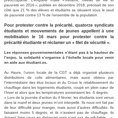
préoccupante. L’enquête Insee « Revenu, niveau de vie et
pauvreté en 2016 », publiée en décembre 2018, précisait de son
côté que 21 % des élèves et étudiants se situaient sous le seuil
de pauvreté contre 13 % de l’ensemble de la population.
Pour protester contre la précarité, quatorze syndicats
étudiants et mouvements de jeunes appellent à une
mobilisation le 16 mars pour protester contre la
précarité étudiante et réclamer un « filet de sécurité ».
Les réponses gouvernementales n’étant pas à la hauteur de
l’enjeu, la solidarité s’organise à l’échelle locale pour venir
en aide aux étudiant.es.
Au Havre, l’union locale de la CGT a déjà organisé plusieurs
distributions de colis alimentaires, mais aussi obtenu par
l’intermédiaire des élus locaux et du Crous le rétablissement du
chauffage dans les logements étudiants, coupé en plein cœur de
l’hiver et alors que les températures avoisinaient les -5 degrés.
« Lors de la journée d’action du 4 février, les étudiants sont venus
dans la manif et deux jeunes m’ont interpellé. Ils nous ont fait par
de leur difficulté pour manger, mais aussi d’autres difficultés. Ils
faisaient moins 5 degrés, et ils n’avaient pas de chauffage, ils
doivent faire cours en distanciel mais n’ont pas de wifi fiable… »,