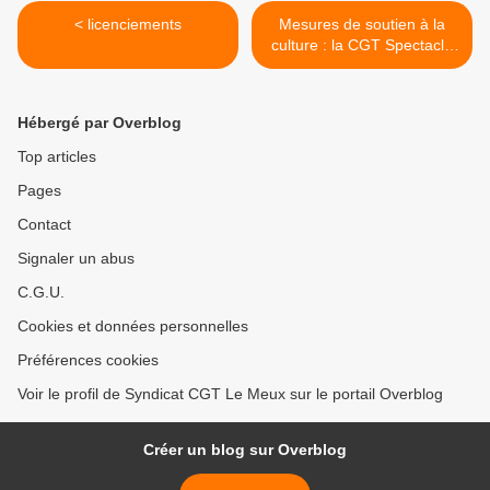
< licenciements
Mesures de soutien à la
culture : la CGT Spectacle
n'est "pas du tout satisfaite"
et dénonce "une aumône,
des miettes" >
Hébergé par Overblog
Top articles
Pages
Contact
Signaler un abus
C.G.U.
Cookies et données personnelles
Préférences cookies
Voir le profil de Syndicat CGT Le Meux sur le portail Overblog
Créer un blog sur Overblog