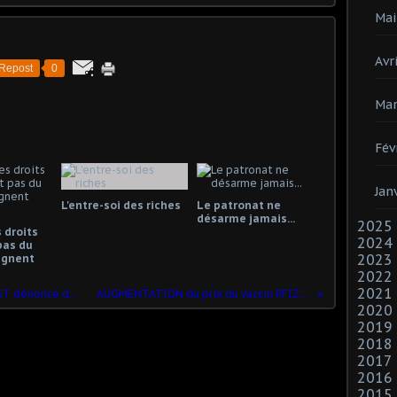
Mai
Avri
Repost
0
Mar
Fév
Jan
L'entre-soi des riches
Le patronat ne
désarme jamais...
2025
 droits
2024
pas du
2023
gagnent
2022
2021
Tarifs du gaz et de l'électricité : la CGT dénonce des hausses "pharaoniques" et revendique un retour au service public de l'énergie
AUGMENTATION du prix du vaccin PFIZER : Le secrétaire d’État, Clément Beaune, n’est pas choqué…
2020
2019
2018
2017
2016
2015