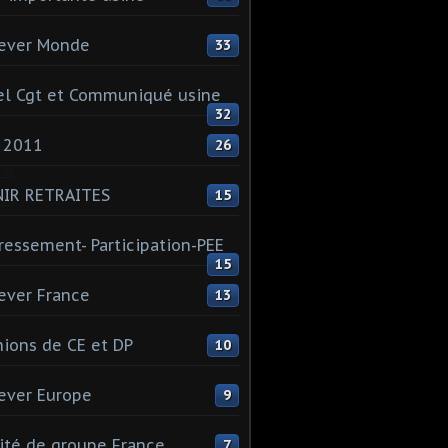
ever Monde
33
l Cgt et Communiqué usine
32
 2011
n’a
26
 et
NIR RETRAITES
15
ion
ressement- Participation-PEE
15
ever France
13
ions de CE et DP
10
ever Europe
9
té de groupe France
7