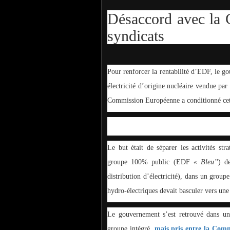
Désaccord avec la 
syndicats
Pour renforcer la rentabilité d’EDF, le 
électricité d’origine nucléaire vendue par
Commission Européenne a conditionné cett
Le but était de séparer les activités stra
groupe 100% public (EDF
« Bleu”
) d
distribution d’électricité), dans un group
hydro-électriques devait basculer vers un
Le gouvernement s’est retrouvé dans une
groupe intégré,
mais pris entre la Com