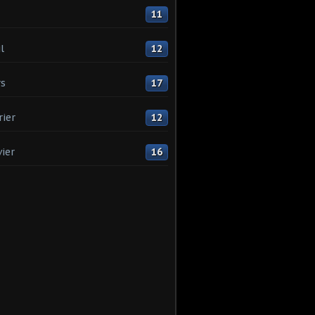
11
l
12
s
17
rier
12
vier
16