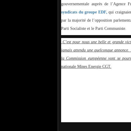
gouvernementale auprès de l’Agence Fr
syndicats du groupe EDF,
qui craignaie
par la majorité de l’opposition parlement
Parti Socialiste et le Parti Communiste.
C’est pour nous une belle et grande victo
jamais attendu une quelconque annonce. No
la Commission européenne vont se pours
nationale Mines Energie CGT.