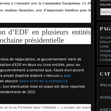
parvenu à s’entendre avec la Commission Européenne. Ce 29
nouvea
Email
rs résultats financiers, avec d’importants bénéfices pour le
PAG
ion d’EDF en plusieurs entités
Accuei
ochaine présidentielle
Album
Links
Solida
l'expl
s mois de négociation, le gouvernement vient de
Conta
nisation d’EDF en deux ou trois entités, pour au
le gouvernement a annoncé que, faute d’un accord
CAT
e projet (baptisé d’abord
« Hercule »
,
puis
ait aboutir
avant la fin de la mandature
#Note
n
. Son éventuelle mise en place est donc reportée
résidentielle de 2022.
#FRA
ojet de loi au Parlement dans l’immédiat »
, a reconnu une source
#INFO