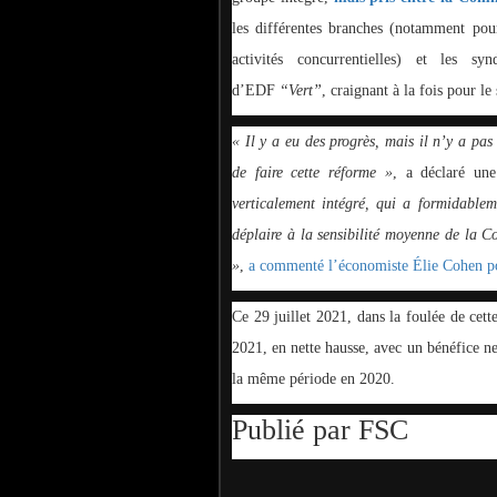
les différentes branches (notamment pour
activités concurrentielles) et les syn
d’EDF
“Vert”
, craignant à la fois pour le
« Il y a eu des progrès, mais il n’y a pa
de faire cette réforme »
, a déclaré un
verticalement intégré, qui a formidablem
déplaire à la sensibilité moyenne de la C
»
,
a commenté l’économiste Élie Cohen po
Ce 29 juillet 2021, dans la foulée de cet
2021, en nette hausse, avec un bénéfice ne
la même période en 2020.
Publié par FSC