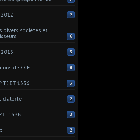
 2012
7
s divers sociétés et
isseurs
6
 2015
3
ions de CCE
3
 TI ET 1336
3
t d'alerte
2
PTI 1336
2
ib
2