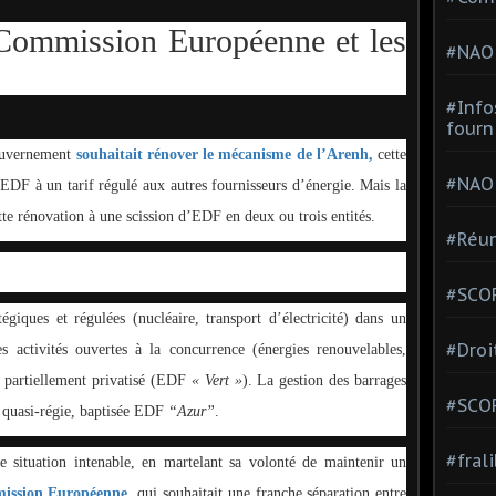
Commission Européenne et les
#NAO
#Info
fourn
gouvernement
souhaitait rénover le mécanisme de l’Arenh,
cette
#NAO
 EDF à un tarif régulé aux autres fournisseurs d’énergie. Mais la
e rénovation à une scission d’EDF en deux ou trois entités.
#Réun
#SCOP
tégiques et régulées (nucléaire, transport d’électricité) dans un
#Droi
es activités ouvertes à la concurrence (énergies renouvelables,
e partiellement privatisé (EDF
« Vert »
). La gestion des barrages
#SCO
e quasi-régie, baptisée EDF
“Azur”
.
#fral
 situation intenable, en martelant sa volonté de maintenir un
mission Européenne,
qui souhaitait une franche séparation entre