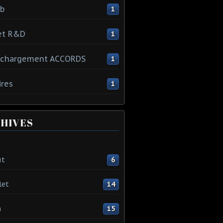
ib
1
et R&D
1
échargement ACCORDS
1
ires
1
HIVES
ût
6
let
14
n
15