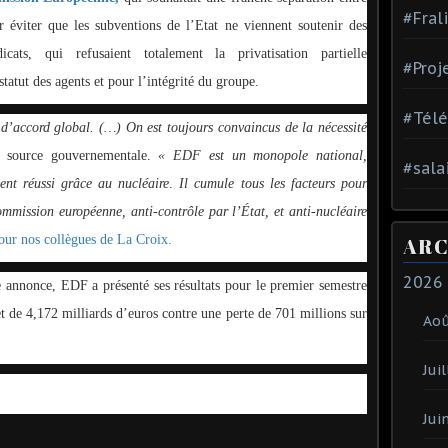
#Fral
 éviter que les subventions de l’Etat ne viennent soutenir des
dicats, qui refusaient totalement la privatisation partielle
#Proj
 statut des agents et pour l’intégrité du groupe.
#Tél
s d’accord global. (…) On est toujours convaincus de la nécessité
e source gouvernementale.
« EDF est un monopole national,
#sala
ent réussi grâce au nucléaire
.
Il cumule tous les facteurs pour
ommission européenne, anti-contrôle par l’État, et anti-nucléaire
ur nos collègues de La Croix.
ARC
2026
te annonce, EDF a présenté ses résultats pour le premier semestre
t de 4,172 milliards d’euros contre une perte de 701 millions sur
Ao
Juil
Jui