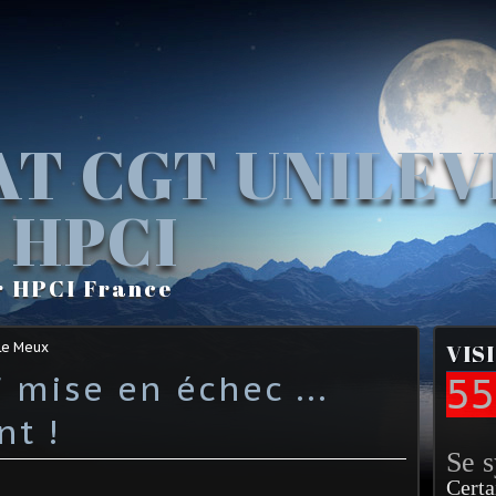
AT CGT UNILE
 HPCI
r HPCI France
Le Meux
VIS
 mise en échec ...
55
t !
Se 
Certa