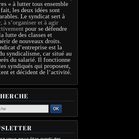
res « à lutter tous ensemble
 fait, les deux idées sont
arables. Le syndicat sert à
r, à s’organiser et à agir
ctivement
pour se défendre
la lutte des classes et
érir de nouveaux droits.
ndicat d’entreprise est la
du syndicalisme, car situé au
près du salarié. Il fonctionne
les syndiqués qui proposent,
tent et décident de l’activité.
CHERCHE
OK
SLETTER
z-vous pour être averti des