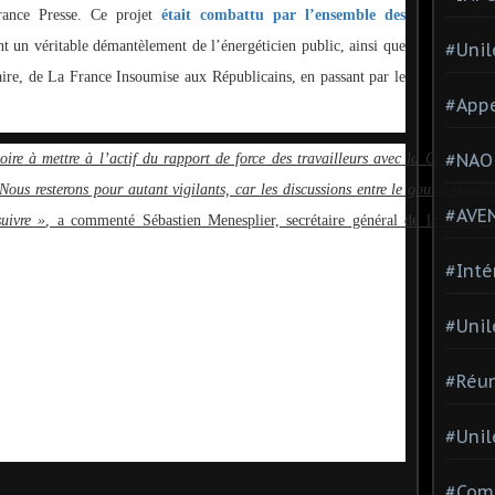
ance Presse. Ce projet
était combattu par l’ensemble des
nt un véritable démantèlement de l’énergéticien public, ainsi que
#Unil
aire, de La France Insoumise aux Républicains, en passant par le
#Appe
#NAO
ire à mettre à l’actif du rapport de force des travailleurs avec la CGT, qui 
us resterons pour autant vigilants, car les discussions entre le gouvernement
#AVE
uivre »
, a commenté Sébastien Menesplier, secrétaire général de la Fédérat
#Inté
#Unil
#Réun
#Unil
#Comi