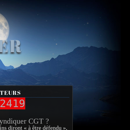
VER
ITEURS
2419
syndiquer CGT ?
ins diront « à être défendu »,