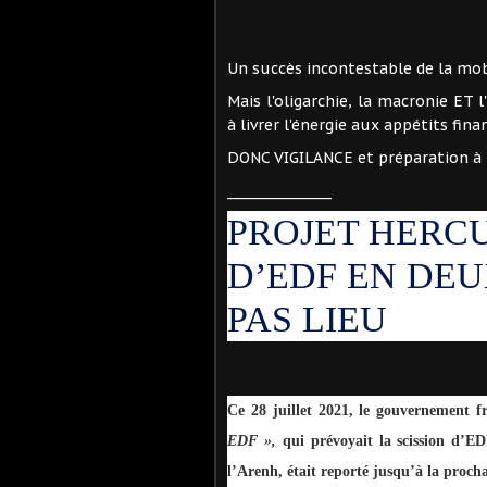
Un succès incontestable de la mobi
Mais l'oligarchie, la macronie ET
à livrer l'énergie aux appétits fina
DONC VIGILANCE et préparation à la
________________
PROJET HERCU
D’EDF EN DEU
PAS LIEU
Ce 28 juillet 2021, le gouvernement f
EDF »,
qui prévoyait la scission d’E
l’Arenh, était reporté jusqu’à la proch