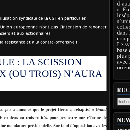
d’aut
». En
insép
lisation syndicale de la CGT en particulier.
s’uni
colle
 l'Union européenne n'ont pas l'intention de renoncer
dans 
nciers et aux actionnaires.
conqu
 résistance et à la contre-offensive !
Le sy
base 
plus 
LE : LA SCISSION
avec 
orien
X (OU TROIS) N’AURA
RE
rançais a annoncé que le projet Hercule, rebaptisé
« Grand
DF en deux ou trois entités, pour permettre une réforme de
NEW
aine mandature présidentielle. Sur fond d’opposition avec les
Abonne