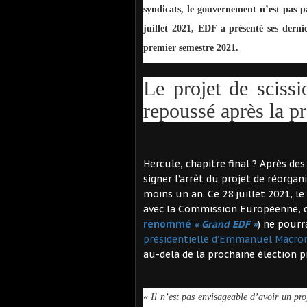
syndicats, le gouvernement n’est pas 
juillet 2021, EDF a présenté ses dernie
premier semestre 2021.
Le projet de sciss
repoussé après la pr
Hercule, chapitre final ? Après de
signer l’arrêt du projet de réorga
moins un an. Ce 28 juillet 2021, 
avec la Commission Européenne, c
renommé
« Grand EDF »
) ne pourr
présidentielle d’Emmanuel Macro
au-delà de la prochaine élection p
« Il n’est pas envisageable d’avoir un pr