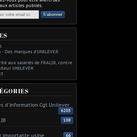
ux articles publiés.
ES
l
 - Des marques d'UNILEVER
rité aux salariés de FRALIB, contre
oiteur UNILEVER
ct
ÉGORIES
s d'information Cgt Unilever
6203
LIB
108
 importante usine
66