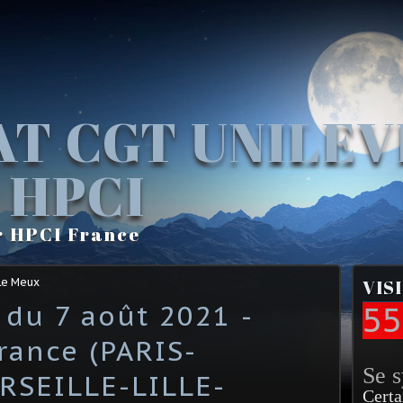
AT CGT UNILE
 HPCI
r HPCI France
Le Meux
VIS
 du 7 août 2021 -
55
rance (PARIS-
Se 
SEILLE-LILLE-
Certa