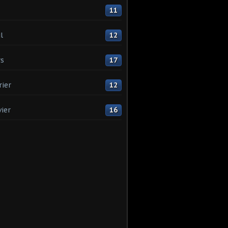
11
l
12
s
17
rier
12
vier
16