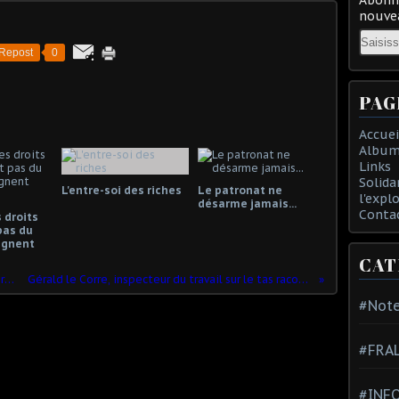
nouvea
Email
Repost
0
PAG
Accuei
Album
Links
Solida
L'entre-soi des riches
Le patronat ne
l'expl
désarme jamais...
Conta
 droits
pas du
gagnent
CAT
Au beau milieu de l'été, mobilisation record des opposants au pass sanitaire
Gérald le Corre, inspecteur du travail sur le tas raconte : « On laisse des travailleurs crever au boulot »
#Note
#FRA
#INFO