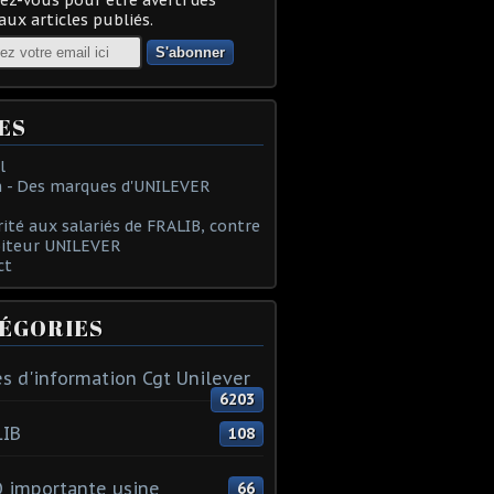
ux articles publiés.
ES
l
 - Des marques d'UNILEVER
rité aux salariés de FRALIB, contre
oiteur UNILEVER
ct
ÉGORIES
s d'information Cgt Unilever
6203
LIB
108
 importante usine
66