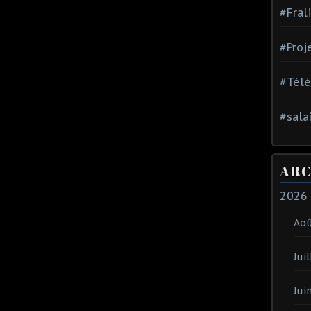
#Fral
#Proj
#Tél
#sala
ARC
2026
Ao
Juil
Jui