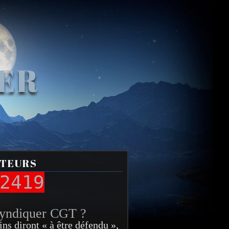
VER
ITEURS
2419
syndiquer CGT ?
ins diront « à être défendu »,