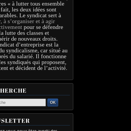
res « à lutter tous ensemble
 fait, les deux idées sont
arables. Le syndicat sert à
r, à s’organiser et à agir
ctivement
pour se défendre
la lutte des classes et
érir de nouveaux droits.
ndicat d’entreprise est la
du syndicalisme, car situé au
près du salarié. Il fonctionne
les syndiqués qui proposent,
tent et décident de l’activité.
CHERCHE
OK
SLETTER
z-vous pour être averti des