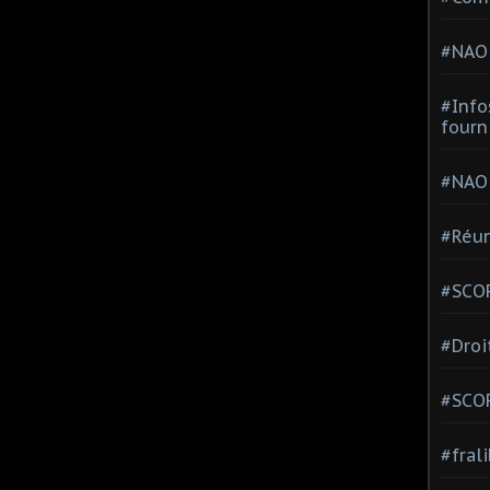
#NAO
#Info
fourn
#NAO
#Réun
#SCOP
#Droi
#SCO
#fral