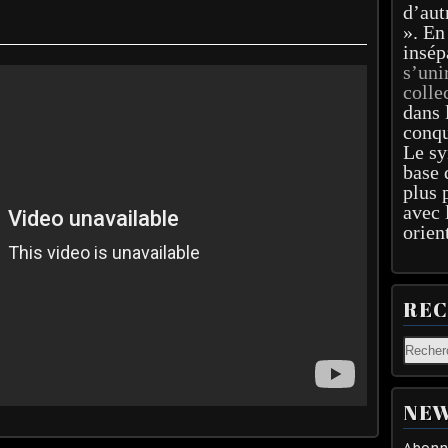
d’aut
». En
insép
s’uni
colle
dans 
conqu
Le sy
base 
plus 
avec 
orien
RE
NEW
Abonne