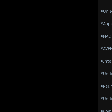
#Unil
#Appe
#NAO
#AVE
#Inté
#Unil
#Réun
#Unil
#Comi