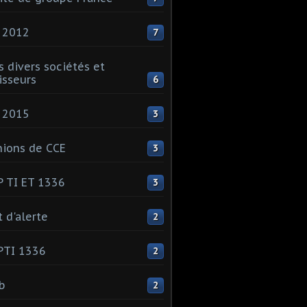
 2012
7
s divers sociétés et
isseurs
6
 2015
3
ions de CCE
3
 TI ET 1336
3
t d'alerte
2
PTI 1336
2
ib
2