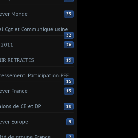
ever Monde
33
l Cgt et Communiqué usine
32
 2011
26
NIR RETRAITES
15
ressement- Participation-PEE
15
ever France
13
ions de CE et DP
10
ever Europe
9
té de groupe France
7