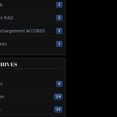
ib
1
et R&D
1
échargement ACCORDS
1
ires
1
HIVES
ût
6
let
14
n
15