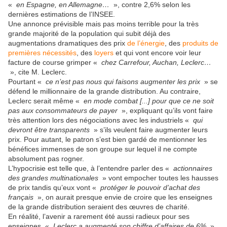
«
en Espagne, en Allemagne…
», contre 2,6% selon les
dernières estimations de l’INSEE.
Une annonce prévisible mais pas moins terrible pour la très
grande majorité de la population qui subit déjà des
augmentations dramatiques des prix
de l’énergie
, des
produits de
premières nécessités
, des
loyers
et qui vont encore voir leur
facture de course grimper «
chez Carrefour, Auchan, Leclerc…
», cite M. Leclerc.
Pourtant «
ce n’est pas nous qui faisons augmenter les prix
» se
défend le millionnaire de la grande distribution. Au contraire,
Leclerc serait même «
en mode combat [...] pour que ce ne soit
pas aux consommateurs de payer
», expliquant qu’ils vont faire
très attention lors des négociations avec les industriels «
qui
devront être transparents
» s’ils veulent faire augmenter leurs
prix. Pour autant, le patron s’est bien gardé de mentionner les
bénéfices immenses de son groupe sur lequel il ne compte
absolument pas rogner.
L’hypocrisie est telle que, à l’entendre parler des «
actionnaires
des grandes multinationales
» vont empocher toutes les hausses
de prix tandis qu’eux vont «
protéger le pouvoir d’achat des
français
», on aurait presque envie de croire que les enseignes
de la grande distribution seraient des œuvres de charité.
En réalité, l’avenir a rarement été aussi radieux pour ses
enseignes. «
Leclerc a augmenté son chiffre d’affaires de 6%
»