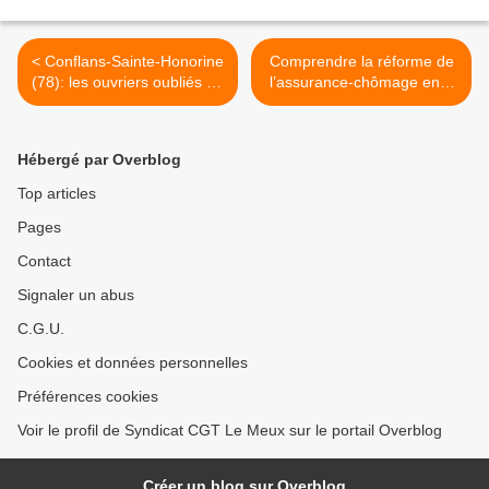
< Conflans-Sainte-Honorine
Comprendre la réforme de
(78): les ouvriers oubliés du
l’assurance-chômage en 4
béton préfabriqué français
points et 5 minutes >
Hébergé par Overblog
Top articles
Pages
Contact
Signaler un abus
C.G.U.
Cookies et données personnelles
Préférences cookies
Voir le profil de Syndicat CGT Le Meux sur le portail Overblog
Créer un blog sur Overblog