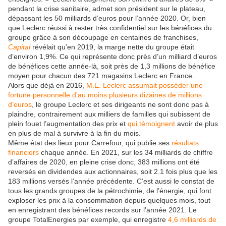
pendant la crise sanitaire, admet son président sur le plateau,
dépassant les 50 milliards d’euros pour l’année 2020. Or, bien
que Leclerc réussi à rester très confidentiel sur les bénéfices du
groupe grâce à son découpage en centaines de franchises,
Capital
révélait qu’en 2019, la marge nette du groupe était
d’environ 1,9%. Ce qui représente donc près d’un milliard d’euros
de bénéfices cette année-là, soit près de 1,3 millions de bénéfice
moyen pour chacun des 721 magasins Leclerc en France.
Alors que déjà en 2016,
M.E. Leclerc assumait posséder une
fortune personnelle d’au moins plusieurs dizaines de millions
d’euros
, le groupe Leclerc et ses dirigeants ne sont donc pas à
plaindre, contrairement aux milliers de familles qui subissent de
plein fouet l’augmentation des prix et
qui témoignent
avoir de plus
en plus de mal à survivre à la fin du mois.
Même état des lieux pour Carrefour, qui publie ses
résultats
financiers
chaque année. En 2021, sur les 34 milliards de chiffre
d’affaires de 2020, en pleine crise donc, 383 millions ont été
reversés en dividendes aux actionnaires, soit 2.1 fois plus que les
183 millions versés l’année précédente. C’est aussi le constat de
tous les grands groupes de la pétrochimie, de l’énergie, qui font
exploser les prix à la consommation depuis quelques mois, tout
en enregistrant des bénéfices records sur l’année 2021. Le
groupe TotalEnergies par exemple, qui enregistre
4,6 milliards de