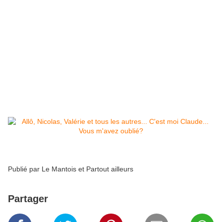
Et par extraordinaire, aucun commentaire de ses
amis: par exemple, le parti de Sarkozy-Fillon,
Sarkozy lui-même, ou Valéry Pécresse, candidate
pour le parti précité à la présidentielle et ex-
ministre de Sarkozy président. Ce beau monde est
coincé sous un tunnel peut-être?
Du coup, cette capture d'écran:
Publié par
Le Mantois et Partout ailleurs
Partager