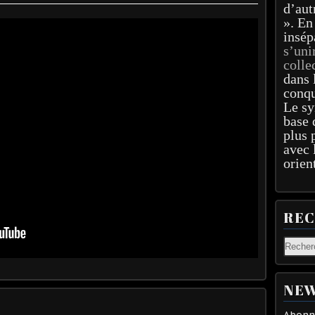
d’aut
». En
insép
s’uni
colle
dans 
conqu
Le sy
base 
plus 
avec 
orien
RE
NEW
Abonne