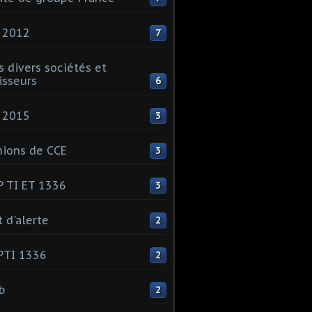
 2012
7
s divers sociétés et
isseurs
6
 2015
3
ions de CCE
3
 TI ET 1336
3
t d'alerte
2
PTI 1336
2
ib
2