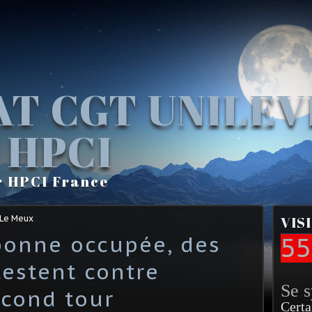
AT CGT UNILE
 HPCI
r HPCI France
 Le Meux
VIS
bonne occupée, des
55
testent contre
Se 
econd tour
Certa