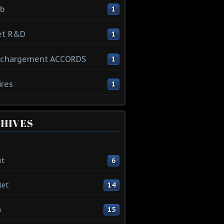
ib
1
et R&D
1
échargement ACCORDS
1
ires
1
HIVES
ût
6
let
14
n
15