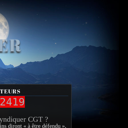
VER
ITEURS
2419
syndiquer CGT ?
ins diront « à être défendu »,