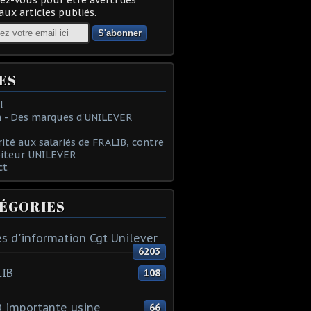
ux articles publiés.
ES
l
 - Des marques d'UNILEVER
rité aux salariés de FRALIB, contre
oiteur UNILEVER
ct
ÉGORIES
s d'information Cgt Unilever
6203
LIB
108
 importante usine
66