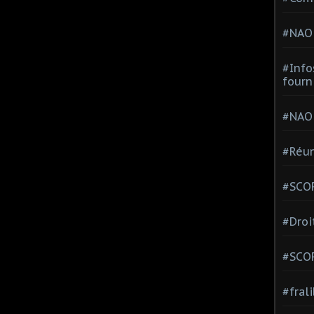
#NAO
#Info
fourn
#NAO
#Réun
#SCOP
#Droi
#SCO
#fral