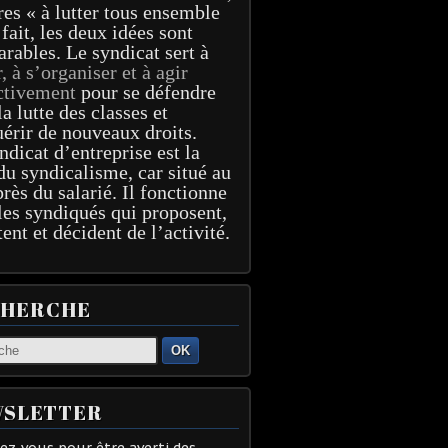
res « à lutter tous ensemble
 fait, les deux idées sont
arables. Le syndicat sert à
r, à s’organiser et à agir
ctivement
pour se défendre
la lutte des classes et
érir de nouveaux droits.
ndicat d’entreprise est la
du syndicalisme, car situé au
près du salarié. Il fonctionne
les syndiqués qui proposent,
tent et décident de l’activité.
CHERCHE
OK
SLETTER
z-vous pour être averti des