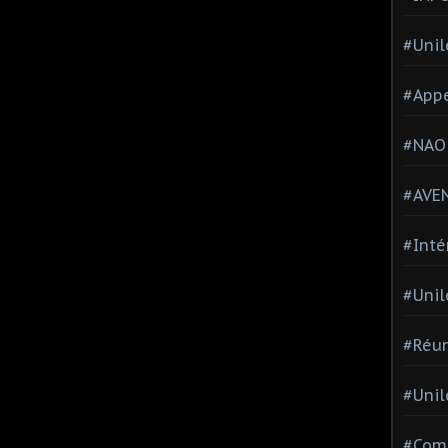
#Unil
#Appe
#NAO
#AVE
#Inté
#Unil
#Réun
#Unil
#Comi