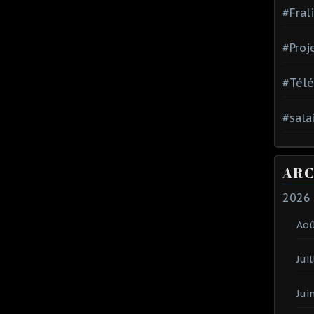
#Fral
#Proj
#Tél
#sala
ARC
2026
Ao
Juil
Jui