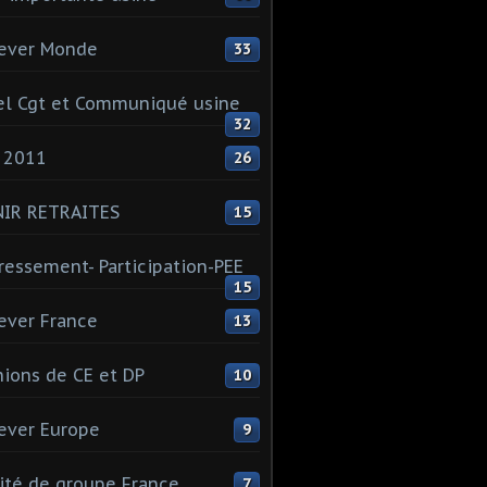
ever Monde
33
l Cgt et Communiqué usine
32
 2011
26
NIR RETRAITES
15
ressement- Participation-PEE
15
ever France
13
ions de CE et DP
10
ever Europe
9
té de groupe France
7