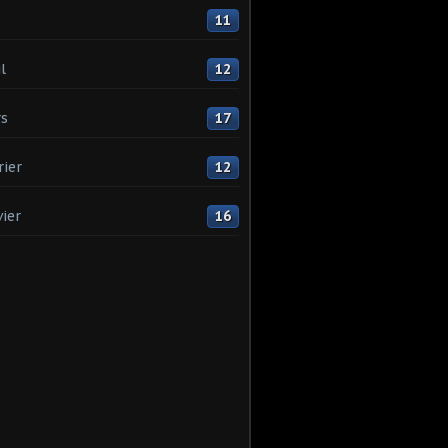
11
l
12
s
17
rier
12
vier
16