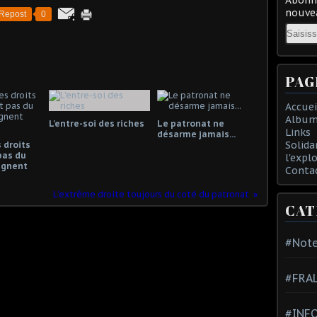
nouvea
Repost
0
Email
PAG
Accuei
Album
L'entre-soi des riches
Le patronat ne
Links
désarme jamais...
Solida
 droits
pas du
l'expl
gagnent
Conta
L’extrême droite toujours du coté du patronat
CAT
#Note
#FRA
#INFO