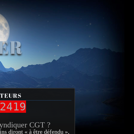
VER
ITEURS
2419
syndiquer CGT ?
ins diront « à être défendu »,