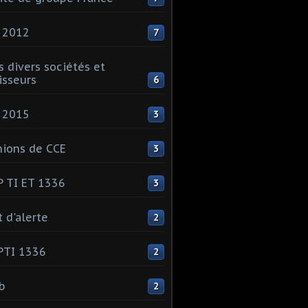
 2012
7
s divers sociétés et
isseurs
6
 2015
3
ions de CCE
3
 TI ET 1336
3
t d'alerte
2
PTI 1336
2
ib
2