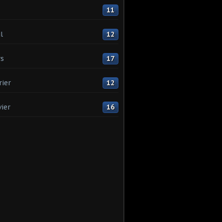
11
l
12
s
17
rier
12
vier
16