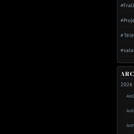
#Fral
#Proj
#Tél
#sala
ARC
2026
Ao
Juil
Jui