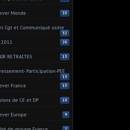
ever Monde
33
l Cgt et Communiqué usine
32
 2011
26
NIR RETRAITES
15
ressement- Participation-PEE
15
ever France
13
ions de CE et DP
10
ever Europe
9
té de groupe France
7