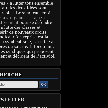
res « à lutter tous ensemble
 fait, les deux idées sont
arables. Le syndicat sert à
r, à s’organiser et à agir
ctivement
pour se défendre
la lutte des classes et
érir de nouveaux droits.
ndicat d’entreprise est la
du syndicalisme, car situé au
près du salarié. Il fonctionne
les syndiqués qui proposent,
tent et décident de l’activité.
CHERCHE
OK
SLETTER
z-vous pour être averti des