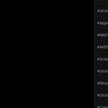
#Unil
#Appe
#NAO
#AVE
#Inté
#Unil
#Réun
#Unil
#Comi