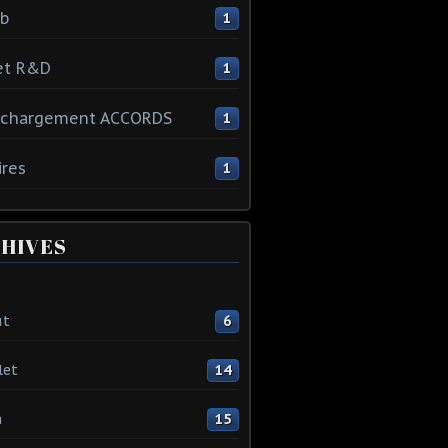
ib
1
et R&D
1
échargement ACCORDS
1
ires
1
HIVES
ût
6
let
14
n
15