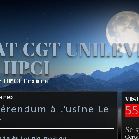
AT CGT UNILE
 HPCI
r HPCI France
Le Meux
VIS
érendum à l'usine Le
55
r
Se 
Certa