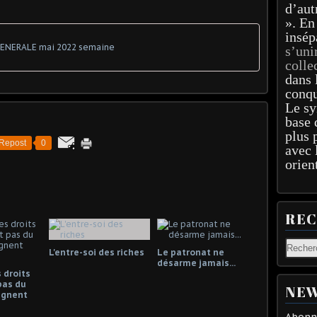
d’aut
». En
insép
ENERALE mai 2022 semaine
s’uni
colle
dans 
conqu
Le sy
base 
plus 
Repost
0
avec 
orien
RE
L'entre-soi des riches
Le patronat ne
désarme jamais...
 droits
pas du
NEW
gagnent
Abonne