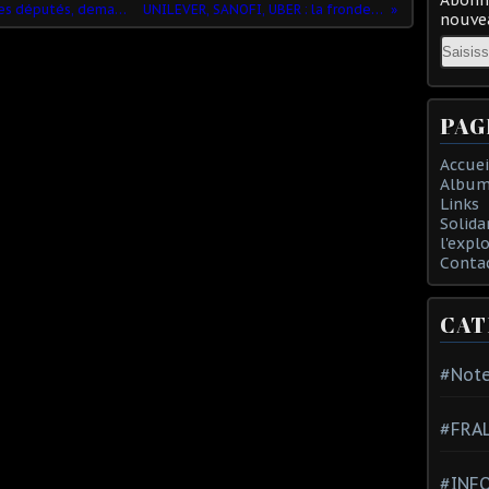
Macron saison 2: si vous votez pour mes députés, demain, promis, on rase gratis. Exemple:
UNILEVER, SANOFI, UBER : la fronde anti véhicules essence
nouvea
Email
PAG
Accuei
Album
Links
Solida
l'expl
Conta
CAT
#Note
#FRA
#INFO