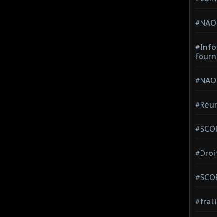
#NAO
#Info
fourn
#NAO
#Réun
#SCOP
#Droi
#SCO
#fral