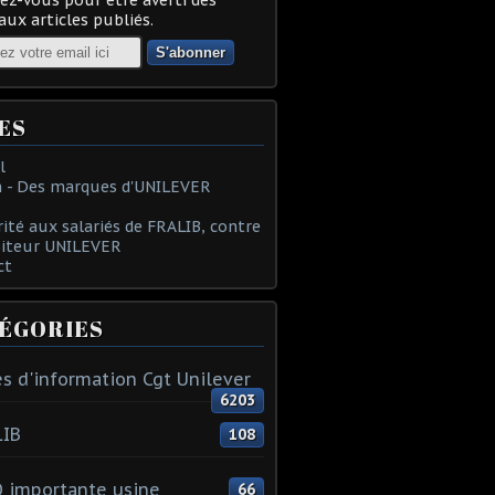
ux articles publiés.
ES
l
 - Des marques d'UNILEVER
rité aux salariés de FRALIB, contre
oiteur UNILEVER
ct
ÉGORIES
s d'information Cgt Unilever
6203
LIB
108
 importante usine
66