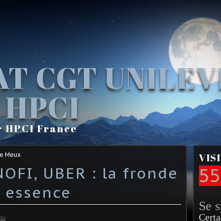
AT CGT UNILE
 HPCI
r HPCI France
Le Meux
VIS
OFI, UBER : la fronde
55
s essence
Se 
Certa