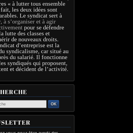
res « à lutter tous ensemble
 fait, les deux idées sont
arables. Le syndicat sert à
r, à s’organiser et à agir
ctivement
pour se défendre
la lutte des classes et
érir de nouveaux droits.
ndicat d’entreprise est la
du syndicalisme, car situé au
près du salarié. Il fonctionne
les syndiqués qui proposent,
tent et décident de l’activité.
CHERCHE
OK
SLETTER
z-vous pour être averti des