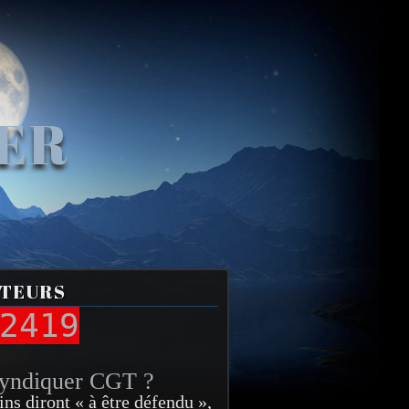
VER
ITEURS
2419
syndiquer CGT ?
ins diront « à être défendu »,