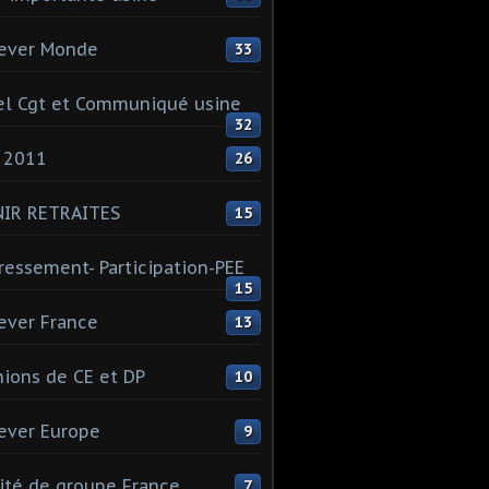
ever Monde
33
l Cgt et Communiqué usine
32
 2011
26
NIR RETRAITES
15
ressement- Participation-PEE
15
ever France
13
ions de CE et DP
10
ever Europe
9
té de groupe France
7