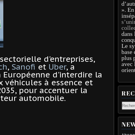
d’aut
». En
insép
s’uni
colle
dans 
conqu
Le sy
base 
sectorielle d'entreprises,
plus 
avec 
ch
,
Sanofi
et
Uber
, a
orien
 Européenne d'interdire la
 véhicules à essence et
 2035, pour accentuer la
RE
cteur automobile.
NEW
Abonne