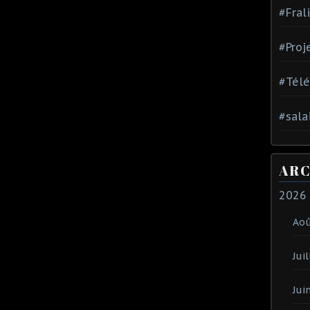
#Fral
#Proj
#Tél
#sala
ARC
2026
Ao
Juil
Jui