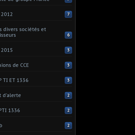
 2012
7
s divers sociétés et
isseurs
6
 2015
3
ions de CCE
3
 TI ET 1336
3
t d'alerte
2
PTI 1336
2
ib
2