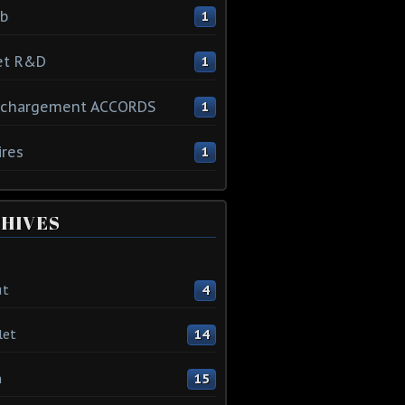
ib
1
et R&D
1
échargement ACCORDS
1
ires
1
HIVES
ût
4
let
14
n
15