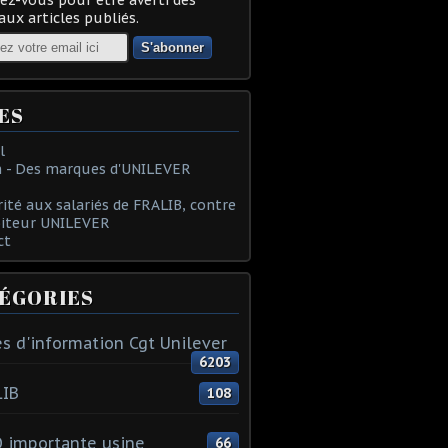
ux articles publiés.
ES
l
 - Des marques d'UNILEVER
rité aux salariés de FRALIB, contre
oiteur UNILEVER
ct
ÉGORIES
s d'information Cgt Unilever
6203
LIB
108
 importante usine
66