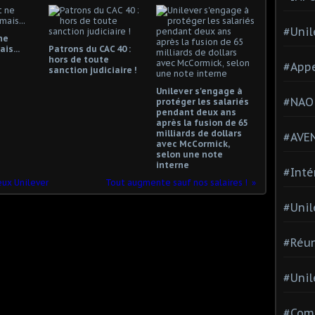
#Unil
ne
is...
Patrons du CAC 40 :
hors de toute
#Appe
sanction judiciaire !
Unilever s'engage à
#NAO
protéger les salariés
pendant deux ans
après la fusion de 65
milliards de dollars
#AVE
avec McCormick,
selon une note
interne
#Inté
eux Unilever
Tout augmente sauf nos salaires !
#Unil
#Réun
#Unil
#Comi