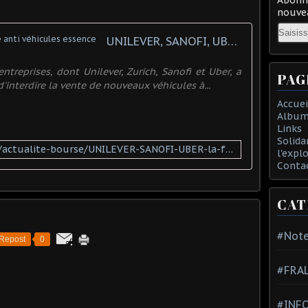
nouvea
Email
UNILEVER, SANOFI, UBER : la fronde anti véhicules essence
entreprises, dont Unilever, Zurich, Sanofi et Uber, a
PAG
nterdire la vente de nouveaux véhicules à...
Accuei
Album
Links
Solida
https://www.zonebourse.com/actualite-bourse/UNILEVER-SANOFI-UBER-la-fronde-anti-vehicules-essence--40452152/
l'expl
Conta
CAT
#Note
Repost
0
#FRA
#INFO