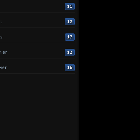
11
l
12
s
17
rier
12
vier
16