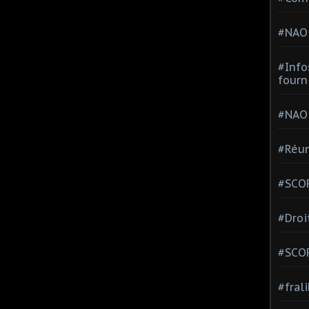
#NAO
#Info
fourn
#NAO
#Réun
#SCOP
#Droi
#SCO
#fral