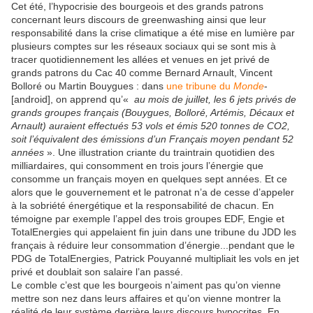
Cet été, l’hypocrisie des bourgeois et des grands patrons
concernant leurs discours de greenwashing ainsi que leur
responsabilité dans la crise climatique a été mise en lumière par
plusieurs comptes sur les réseaux sociaux qui se sont mis à
tracer quotidiennement les allées et venues en jet privé de
grands patrons du Cac 40 comme Bernard Arnault, Vincent
Bolloré ou Martin Bouygues : dans
une tribune du
Monde
-
[android], on apprend qu’«
au mois de juillet, les 6 jets privés de
grands groupes français (Bouygues, Bolloré, Artémis, Décaux et
Arnault) auraient effectués 53 vols et émis 520 tonnes de CO2,
soit l’équivalent des émissions d’un Français moyen pendant 52
années
». Une illustration criante du traintrain quotidien des
milliardaires, qui consomment en trois jours l’énergie que
consomme un français moyen en quelques sept années. Et ce
alors que le gouvernement et le patronat n’a de cesse d’appeler
à la sobriété énergétique et la responsabilité de chacun. En
témoigne par exemple l’appel des trois groupes EDF, Engie et
TotalEnergies qui appelaient fin juin dans une tribune du JDD les
français à réduire leur consommation d’énergie...pendant que le
PDG de TotalEnergies, Patrick Pouyanné multipliait les vols en jet
privé et doublait son salaire l’an passé.
Le comble c’est que les bourgeois n’aiment pas qu’on vienne
mettre son nez dans leurs affaires et qu’on vienne montrer la
réalité de leur système derrière leurs discours hypocrites. En