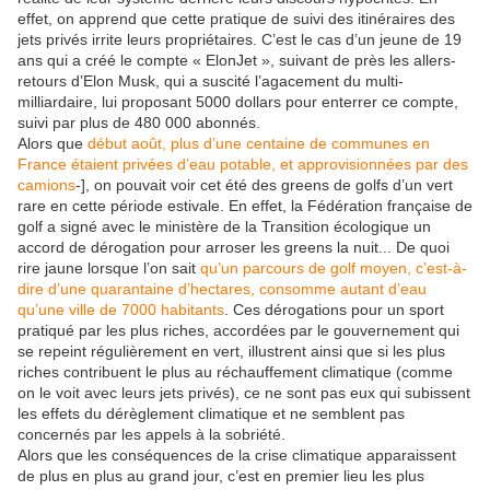
effet, on apprend que cette pratique de suivi des itinéraires des
jets privés irrite leurs propriétaires. C’est le cas d’un jeune de 19
ans qui a créé le compte « ElonJet », suivant de près les allers-
retours d’Elon Musk, qui a suscité l’agacement du multi-
milliardaire, lui proposant 5000 dollars pour enterrer ce compte,
suivi par plus de 480 000 abonnés.
Alors que
début août, plus d’une centaine de communes en
France étaient privées d’eau potable, et approvisionnées par des
camions
-], on pouvait voir cet été des greens de golfs d’un vert
rare en cette période estivale. En effet, la Fédération française de
golf a signé avec le ministère de la Transition écologique un
accord de dérogation pour arroser les greens la nuit... De quoi
rire jaune lorsque l’on sait
qu’un parcours de golf moyen, c’est-à-
dire d’une quarantaine d’hectares, consomme autant d’eau
qu’une ville de 7000 habitants
. Ces dérogations pour un sport
pratiqué par les plus riches, accordées par le gouvernement qui
se repeint régulièrement en vert, illustrent ainsi que si les plus
riches contribuent le plus au réchauffement climatique (comme
on le voit avec leurs jets privés), ce ne sont pas eux qui subissent
les effets du dérèglement climatique et ne semblent pas
concernés par les appels à la sobriété.
Alors que les conséquences de la crise climatique apparaissent
de plus en plus au grand jour, c’est en premier lieu les plus