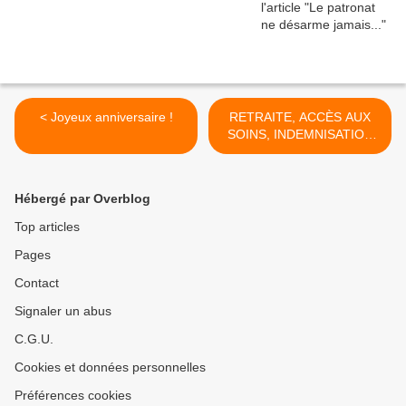
< Joyeux anniversaire !
RETRAITE, ACCÈS AUX
SOINS, INDEMNISATION
DES CHÔMEURS,
L'INCERTITUDE DU
LENDEMAIN EST LA
Hébergé par Overblog
STRATÉGIE DE MACRON
CONTRE TOUTE LA
Top articles
SÉCURITÉ SOCIALE >
Pages
Contact
Signaler un abus
C.G.U.
Cookies et données personnelles
Préférences cookies