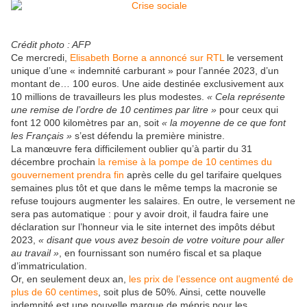
Crédit photo : AFP
Ce mercredi,
Elisabeth Borne a annoncé sur RTL
le versement
unique d’une « indemnité carburant » pour l’année 2023, d’un
montant de… 100 euros. Une aide destinée exclusivement aux
10 millions de travailleurs les plus modestes.
« Cela représente
une remise de l’ordre de 10 centimes par litre »
pour ceux qui
font 12 000 kilomètres par an, soit
« la moyenne de ce que font
les Français »
s’est défendu la première ministre.
La manœuvre fera difficilement oublier qu’à partir du 31
décembre prochain
la remise à la pompe de 10 centimes du
gouvernement prendra fin
après celle du gel tarifaire quelques
semaines plus tôt et que dans le même temps la macronie se
refuse toujours augmenter les salaires. En outre, le versement ne
sera pas automatique : pour y avoir droit, il faudra faire une
déclaration sur l’honneur via le site internet des impôts début
2023,
« disant que vous avez besoin de votre voiture pour aller
au travail »
, en fournissant son numéro fiscal et sa plaque
d’immatriculation.
Or, en seulement deux an,
les prix de l’essence ont augmenté de
plus de 60 centimes
, soit plus de 50%. Ainsi, cette nouvelle
indemnité est une nouvelle marque de mépris pour les