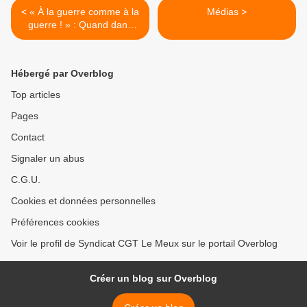
< « À la guerre comme à la
Médias >
guerre ! » : Quand dans
une circulaire adressée aux
préfets le gouvernement
demande de préparer les
Hébergé par Overblog
entreprises et les habitants
aux coupures de courant
Top articles
qui pourraient survenir
Pages
courant janvier – Par Jean
LÉVY
Contact
Signaler un abus
C.G.U.
Cookies et données personnelles
Préférences cookies
Voir le profil de Syndicat CGT Le Meux sur le portail Overblog
Créer un blog sur Overblog