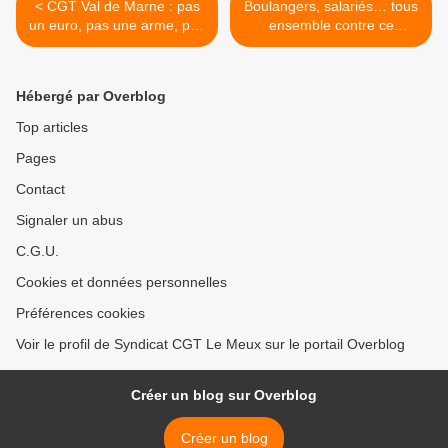
< CGT Val de Marne : pas
Boulangers, salariés… tous
un euro, pas une arme, pas
ensemble contre ce
un soldat… Pas un char
gouvernement >
Leclerc en réponse à
Macron
Hébergé par Overblog
Top articles
Pages
Contact
Signaler un abus
C.G.U.
Cookies et données personnelles
Préférences cookies
Voir le profil de Syndicat CGT Le Meux sur le portail Overblog
Créer un blog sur Overblog
Créer un blog