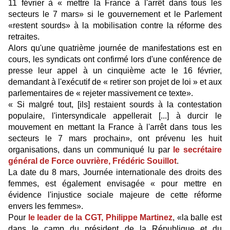
11 février à « mettre la France à l'arrêt dans tous les
secteurs le 7 mars» si le gouvernement et le Parlement
«restent sourds» à la mobilisation contre la réforme des
retraites.
Alors qu'une quatrième journée de manifestations est en
cours, les syndicats ont confirmé lors d'une conférence de
presse leur appel à un cinquième acte le 16 février,
demandant à l'exécutif de « retirer son projet de loi » et aux
parlementaires de « rejeter massivement ce texte».
« Si malgré tout, [ils] restaient sourds à la contestation
populaire, l'intersyndicale appellerait [...] à durcir le
mouvement en mettant la France à l'arrêt dans tous les
secteurs le 7 mars prochain», ont prévenu les huit
organisations, dans un communiqué lu par
le secrétaire
général de Force ouvrière, Frédéric Souillot
.
La date du 8 mars, Journée internationale des droits des
femmes, est également envisagée « pour mettre en
évidence l'injustice sociale majeure de cette réforme
envers les femmes».
Pour
le leader de la CGT, Philippe Martinez
, «la balle est
dans le camp du président de la République et du