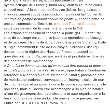
de Grand’Maison (Isère), la plus puissante centrale
hydroélectrique de France (18000 MW), était toujours en cours
ce jeudi matin. A la centrale du Cheylas (Isère), les grévistes ont
« non seulement coupé la production mais ils ont fait tourner la
centrale en pompe pendant l’heure de pointe »
, et donc entraîné
une consommation d’électricité,
a indiqué Fabrice Coudour
,
secrétaire général de la branche énergie de la CGT.
Les actions ont également concerné la partie gaz. En effet, six
sites de stockage ont connu ce jeudi des opérations de blocage
et de barrages filtrants de la part des grévistes de Storengy, filiale
d’Engie, notamment le site de Gournay-sur-Aronde (Oise) qui
dessert toute la région des Hauts de France et auquel les
grévistes ont interdit l’accès aux sociétés et prestataires chargés
des opérations de maintenance.
« On a fait la démonstration qu’on pouvait être partout et donc on
est prêts pour la France à l’arrêt »
a expliqué Fabrice Coudour en
référence aux appels au durcissement le 7 mars, prochaine date
de mobilisation nationale convoquée par l’intersyndicale. Un tour
de chauffe donc et un appel à durcir la mobilisation qui va dans le
bon sens, mais qui devra être accompagné d’un plan de bataille
alliant élargissement des revendications et auto-organisation à la
base pour faire de la reconductible une véritable perspective.
Publié par REVOLUTION PERMANENTE