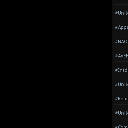
#Unil
#Appe
#NAO
#AVE
#Inté
#Unil
#Réun
#Unil
#Comi