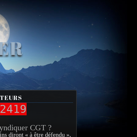
VER
ITEURS
2419
syndiquer CGT ?
ins diront « à être défendu »,