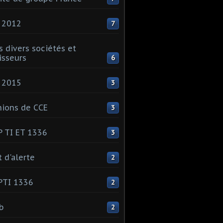
 2012
7
s divers sociétés et
isseurs
6
 2015
3
ions de CCE
3
 TI ET 1336
3
t d'alerte
2
PTI 1336
2
ib
2