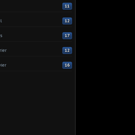
11
l
12
s
17
rier
12
vier
16