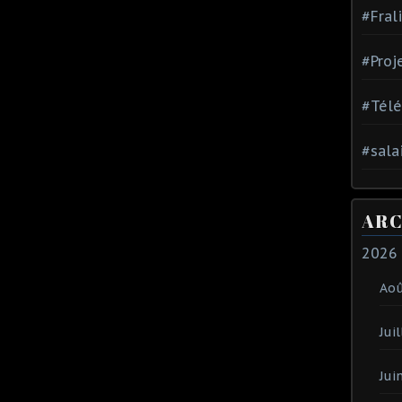
#Fral
#Proj
#Tél
#sala
ARC
2026
Ao
Juil
Jui