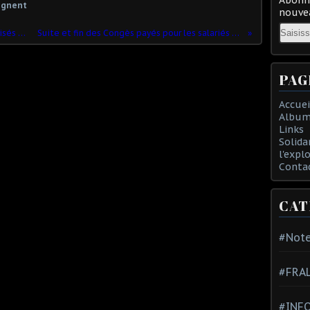
gagnent
nouvea
Email
BFM-TV et ses chiens de garde mobilisés contre les travailleurs !
Suite et fin des Congès payés pour les salariés week-end, usine Le meux
PAG
Accuei
Album
Links
Solida
l'expl
Conta
CAT
#Note
#FRA
#INFO