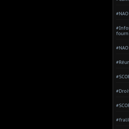
#NAO
#Info
fourn
#NAO
#Réun
#SCOP
#Droi
#SCO
#fral