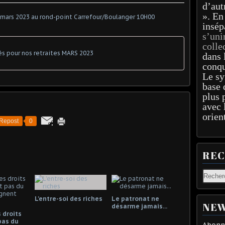
d’aut
». En
insép
s’uni
colle
és pour nos retraites MARS 2023
dans 
conqu
Le sy
base 
plus 
avec 
orien
Repost
0
RE
L'entre-soi des riches
Le patronat ne
NEW
désarme jamais...
 droits
pas du
Abonne