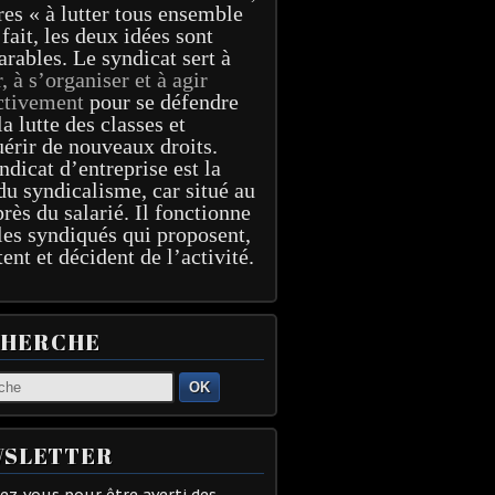
res « à lutter tous ensemble
 fait, les deux idées sont
arables. Le syndicat sert à
r, à s’organiser et à agir
ctivement
pour se défendre
la lutte des classes et
érir de nouveaux droits.
ndicat d’entreprise est la
du syndicalisme, car situé au
près du salarié. Il fonctionne
les syndiqués qui proposent,
tent et décident de l’activité.
CHERCHE
OK
SLETTER
z-vous pour être averti des