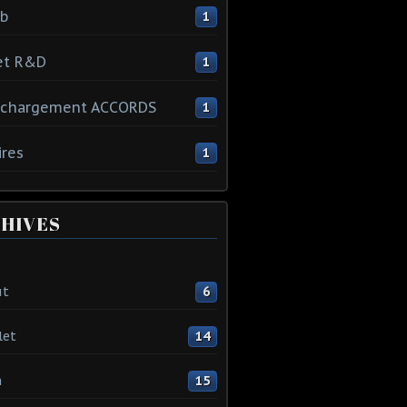
ib
1
et R&D
1
échargement ACCORDS
1
ires
1
HIVES
ût
6
let
14
n
15