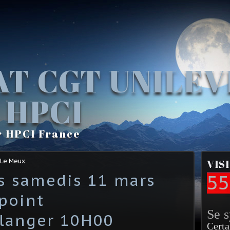
AT CGT UNILE
 HPCI
r HPCI France
 Le Meux
VIS
s samedis 11 mars
55
point
Se 
ulanger 10H00
Certa