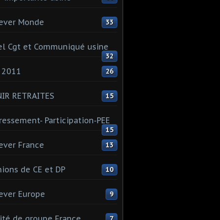
ever Monde
33
l Cgt et Communiqué usine
32
 2011
26
NIR RETRAITES
15
ressement- Participation-PEE
15
ever France
13
ions de CE et DP
10
ever Europe
9
té de groupe France
7