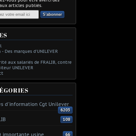
ux articles publiés.
ES
l
 - Des marques d'UNILEVER
rité aux salariés de FRALIB, contre
oiteur UNILEVER
ct
ÉGORIES
s d'information Cgt Unilever
6203
LIB
108
 importante usine
66