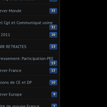
ever Monde
33
l Cgt et Communiqué usine
32
 2011
26
NIR RETRAITES
15
ressement- Participation-PEE
15
ever France
13
ions de CE et DP
10
ever Europe
9
té de groupe France
7