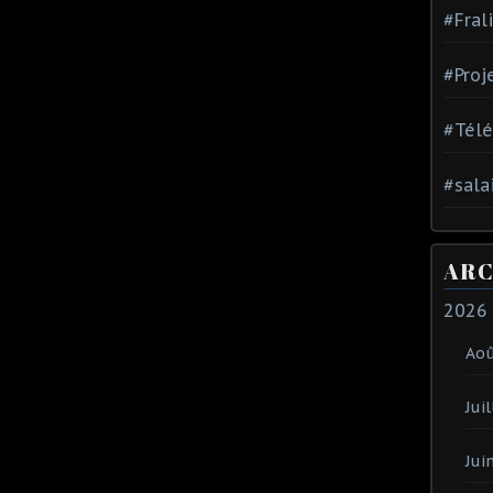
#Fral
#Proj
#Tél
#sala
ARC
2026
Ao
Juil
Jui