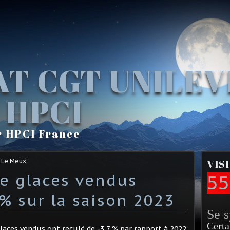
AT CGT UNILE
 HPCI
r HPCI France
 Le Meux
VIS
e glaces vendus
55
% sur la saison 2023
Se 
Certa
glaces vendus ont reculé de -3,7 % par rapport à 2022,