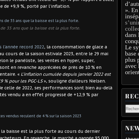
d’aut
e de +9,9 %, porté par l’inflation.
». En
insép
s’uni
colle
de 35 ans que la baisse est la plus forte.
dans 
conqu
Le sy
s l'année record 2022
, la consommation de glace a
base 
u cours de la saison estivale 2023, entre le 29 mai
plus 
Selon le panéliste, les ventes en hyper, super,
avec 
sont en revanche appréciées de près de 10 % en
orien
entaire. «
L’inflation cumulée depuis janvier 2022 est
,9
% pour les PGC-LS
», souligne d’ailleurs Nielsen.
 de celle de 2022, ses performances sont bien au-delà
ités vendu a en effet progressé de +12,9 % par
RE
NEW
 la baisse est la plus forte au cours du dernier
 acheteurs. En revanche, le marché a gagnée 95 000
Abonne