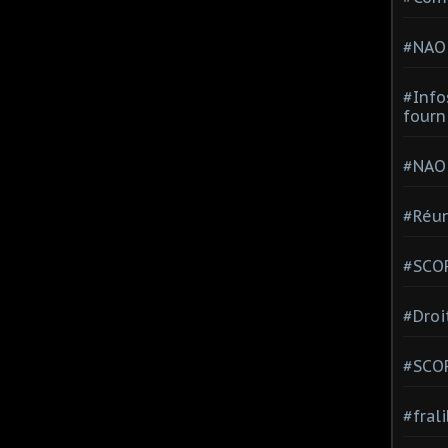
#NAO
#Info
fourn
#NAO
#Réun
#SCOP
#Droi
#SCO
#fral