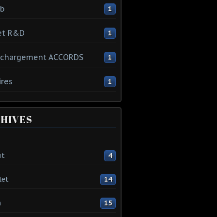
ib
1
et R&D
1
échargement ACCORDS
1
ires
1
HIVES
ût
4
let
14
n
15