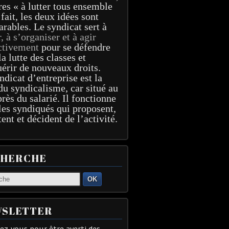
res « à lutter tous ensemble
 fait, les deux idées sont
arables. Le syndicat sert à
r, à s’organiser et à agir
ctivement
pour se défendre
la lutte des classes et
érir de nouveaux droits.
ndicat d’entreprise est la
du syndicalisme, car situé au
près du salarié. Il fonctionne
les syndiqués qui proposent,
tent et décident de l’activité.
CHERCHE
OK
SLETTER
z-vous pour être averti des