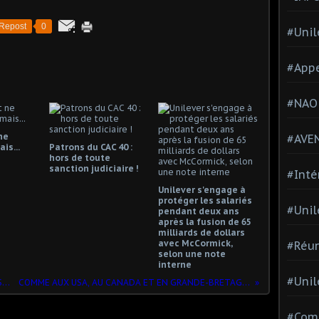
Repost
0
#Unil
#Appe
#NAO
ne
#AVE
is...
Patrons du CAC 40 :
hors de toute
sanction judiciaire !
#Inté
Unilever s'engage à
protéger les salariés
#Unil
pendant deux ans
après la fusion de 65
milliards de dollars
avec McCormick,
#Réun
selon une note
interne
#Unil
À propos de la FIN du TICKET de CAISSE : un communiqué d'INDECOSA-CGT
COMME AUX USA, AU CANADA ET EN GRANDE-BRETAGNE, LE NOMBRE DE GREVES EXPLOSE EN AUSTRALIE
#Comi