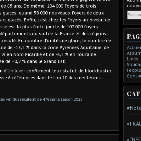
nouvea
de 65 ans. De même, 104 000 foyers de trois
Email
es glaces, quand 58 000 nouveaux foyers de deux
s glacés. Enfin, c’est chez les foyers au niveau de
sse est la plus forte (perte de 107 000 foyers
 départements du sud de la France et des régions
PAG
s reculé. En nombre d’unités de glace, le nombre de
lé de -13,2 % dans la zone Pyrénées Aquitaine, de
Accuei
Album
 % en Nord Picardie et de -6,2 % en Touraine
Links
sé de +0,2 % dans le Grand Est.
Solida
l'expl
 d’
Unilever
confirment leur statut de blockbuster.
Conta
asse 6 références dans le top 10 des meilleures
CAT
#Note
#FRA
#INFO