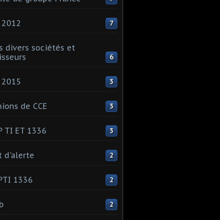
 2012
7
s divers sociétés et
isseurs
6
 2015
3
ions de CCE
3
 TI ET 1336
3
t d'alerte
2
PTI 1336
2
ib
2