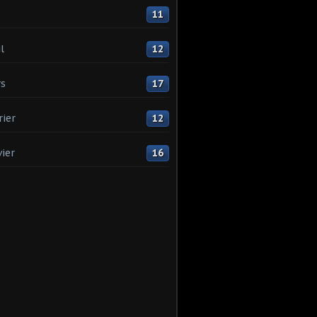
11
l
12
s
17
rier
12
vier
16