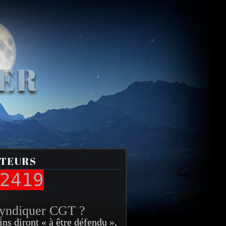
VER
ITEURS
2419
syndiquer CGT ?
ins diront « à être défendu »,