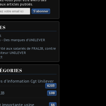
ux articles publiés.
ES
l
 - Des marques d'UNILEVER
rité aux salariés de FRALIB, contre
oiteur UNILEVER
ct
ÉGORIES
s d'information Cgt Unilever
6203
LIB
108
 importante usine
66