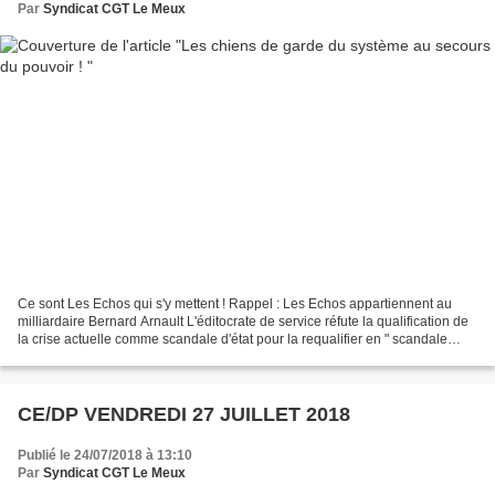
Par
Syndicat CGT Le Meux
Ce sont Les Echos qui s'y mettent ! Rappel : Les Echos appartiennent au
milliardaire Bernard Arnault L'éditocrate de service réfute la qualification de
la crise actuelle comme scandale d'état pour la requalifier en " scandale
d'été " ! Et c'est quoi qui...
CE/DP VENDREDI 27 JUILLET 2018
Publié le 24/07/2018 à 13:10
Par
Syndicat CGT Le Meux