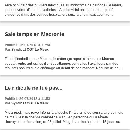
Arcelor Mittal : des ouvriers intoxiqués au monoxyde de carbone Ce mardi,
deux ouvriers d'une des aciéries d'ArcelorMittal ont du être transporté
d'urgence dans des centres hospitaliers suite à une intoxication au
monoxyde carbone. Cécile Manchette Crédit...
Sale temps en Macronie
Publié le 26/07/2018 à 11:54
Par
Syndicat CGT Le Meux
Fin de l’embellie pour Macron, le chômage repart à la hausse Macron
pouvait, entre autres, justifier ses attaques contre les travailleurs par des
résultats positifs sur le chômage au début de son mandat. Résultat d'une
"embellie" économique sur le déclin,...
Le ridicule ne tue pas...
Publié le 26/07/2018 à 11:53
Par
Syndicat CGT Le Meux
Mis à pied, mais payé ! Benalla a touché l’intégralité de son salaire du mois
de mai C'est le chef de cabinet de Manu en personne qui a révélé
l'incroyable information, ce 25 juillet. Malgré la mise à pied de 15 jours au
mois de mai d'Alexandre Benalla,...