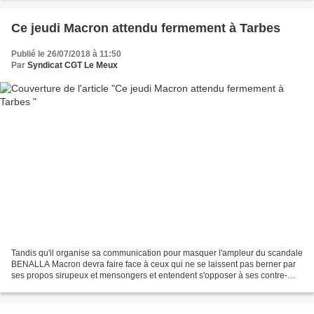
Ce jeudi Macron attendu fermement à Tarbes
Publié le 26/07/2018 à 11:50
Par
Syndicat CGT Le Meux
Tandis qu'il organise sa communication pour masquer l'ampleur du scandale
BENALLA Macron devra faire face à ceux qui ne se laissent pas berner par
ses propos sirupeux et mensongers et entendent s'opposer à ses contre-
réformes *********** SOURCE : Toulouse...