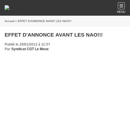
MENU
Accueil
» EFFET D'ANNONCE AVANT LES NAO!!!
EFFET D'ANNONCE AVANT LES NAO!!!
Publié le 29/01/2012 à 11:57
Par
Syndicat CGT Le Meux
La direction est tellement sûre d’elle sur le travail accompli pour
l’exercice 2011, qu’elle annonce comme par hasard à une semaine
des NAO, son projet qui doit logiquement se finaliser dans les
semaines à venir.
Le message de la direction est très clair, faut
surtout pas faire de bruit, ceci mettrait tout en cause.
On n’est pas
dupe, la direction se rend bien compte qu’elle est très loin d’avoir
répondue aux attentes des salariés sur les conditions de travail, la
reconnaissance et la motivation.
Son effet d’annonce sur le PROJET est surtout fait pour calmer
les ardeurs !!!