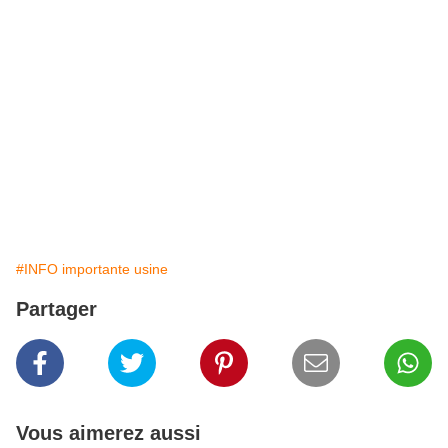
La direction se serait-elle permis de faire une annonce d’une telle
ampleur sans que ce projet n’aboutisse réellement ou si ce n’est
déjà fait, on a du mal à y croire !
Imaginez qu’après une telle présentation le projet ne se concrétise
pas, stratégiquement pour la direction, se serait un gros coup dur ;
on nous le vend comme un projet alors que les dés sont déjà
jetés !
On comprendra peut être mieux au vu des résultats des NAO.
#INFO importante usine
Partager
Vous aimerez aussi