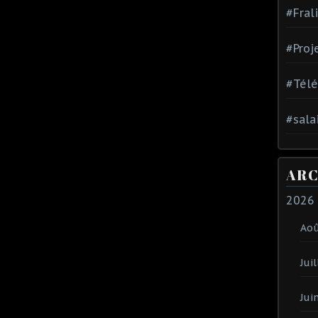
#Fral
#Proj
#Tél
#sala
ARC
2026
Ao
Juil
Jui