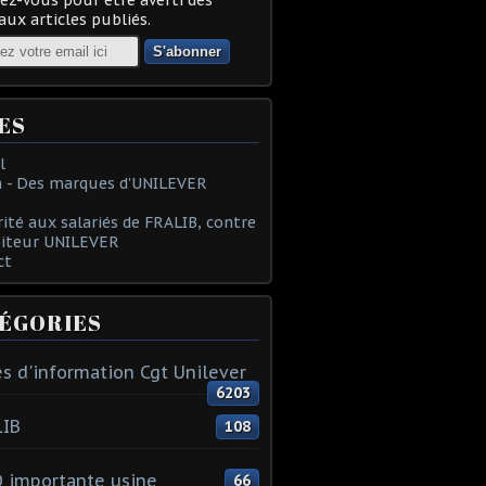
ux articles publiés.
ES
l
 - Des marques d'UNILEVER
rité aux salariés de FRALIB, contre
oiteur UNILEVER
ct
ÉGORIES
s d'information Cgt Unilever
6203
LIB
108
 importante usine
66