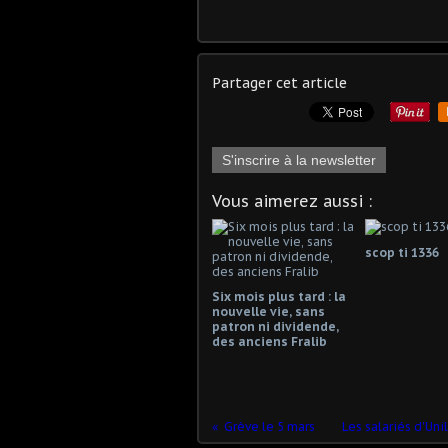
Partager cet article
S'inscrire à la newsletter
Vous aimerez aussi :
scop ti 1336
Six mois plus tard : la
nouvelle vie, sans
patron ni dividende,
des anciens Fralib
Grève le 5 mars
Les salariés d'Un