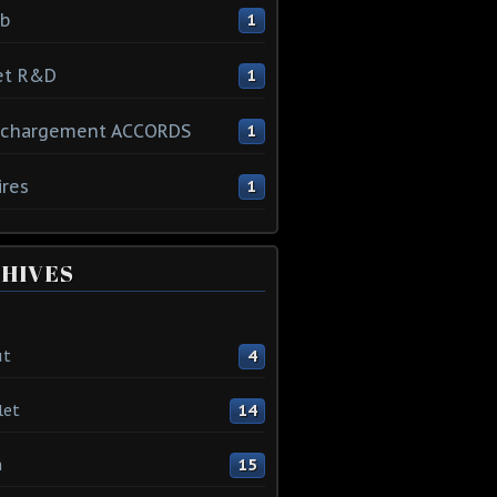
ib
1
et R&D
1
échargement ACCORDS
1
ires
1
HIVES
ût
4
let
14
n
15