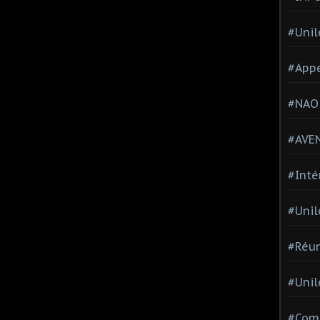
#Unil
#Appe
#NAO
#AVE
#Inté
#Unil
#Réun
#Unil
#Comi