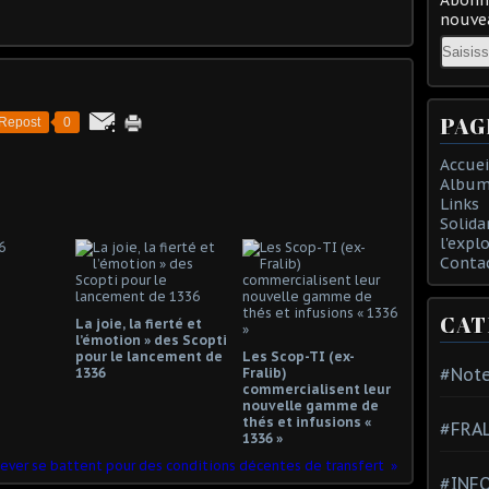
nouvea
Email
PAG
Repost
0
Accuei
Album
Links
Solida
l'expl
Conta
CAT
La joie, la fierté et
l’émotion » des Scopti
pour le lancement de
Les Scop-TI (ex-
#Note
1336
Fralib)
commercialisent leur
nouvelle gamme de
thés et infusions «
#FRA
1336 »
ilever se battent pour des conditions décentes de transfert
#INFO