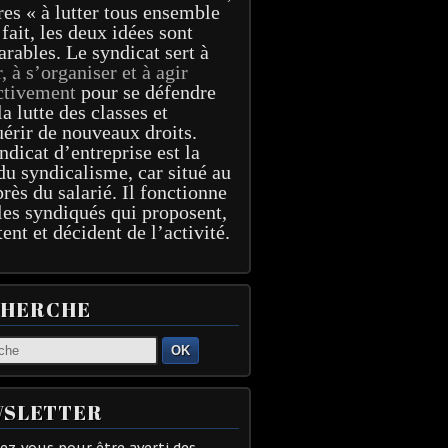
res « à lutter tous ensemble
 fait, les deux idées sont
arables. Le syndicat sert à
r, à s’organiser et à agir
ctivement
pour se défendre
la lutte des classes et
érir de nouveaux droits.
ndicat d’entreprise est la
du syndicalisme, car situé au
près du salarié. Il fonctionne
les syndiqués qui proposent,
tent et décident de l’activité.
CHERCHE
OK
SLETTER
z-vous pour être averti des