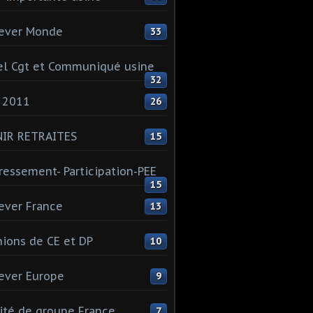
ever Monde
33
l Cgt et Communiqué usine
32
 2011
26
NIR RETRAITES
15
ressement- Participation-PEE
15
ever France
13
ions de CE et DP
10
ever Europe
9
té de groupe France
7