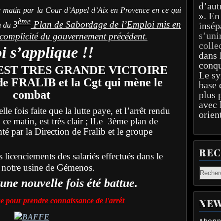
d’aut
e matin par
la Cour d’Appel d’Aix en Provence en ce qui
». En
ème
3
Plan de Sabordage de l’Emploi mis en
insép
n du
s’uni
omplicité du gouvernement précédent
.
colle
oi s’applique
!!
dans 
conqu
EST TRES GRANDE VICTOIRE
Le sy
 de FRALIB et la Cgt qui mène le
base 
combat
plus 
avec 
e fois faite que la lutte paye, et l’arrêt rendu
orien
e matin, est très clair ; lLe 3ème plan de
é par la Direction de Fralib et le groupe
RE
s licenciements des salariés effectués dans le
e notre usine de Gémenos.
une nouvelle fois été battue.
ge pour prendre connaissance de l'arrêt
NEW
Abonne