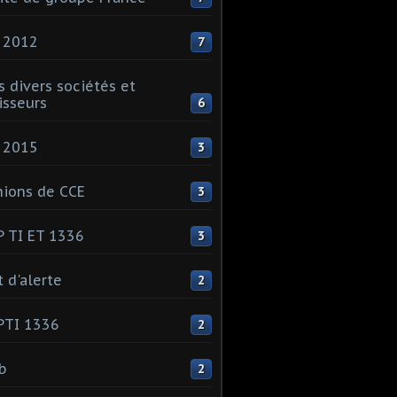
 2012
7
s divers sociétés et
isseurs
6
 2015
3
ions de CCE
3
 TI ET 1336
3
t d'alerte
2
PTI 1336
2
ib
2