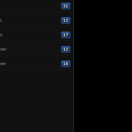
11
l
12
s
17
rier
12
vier
16