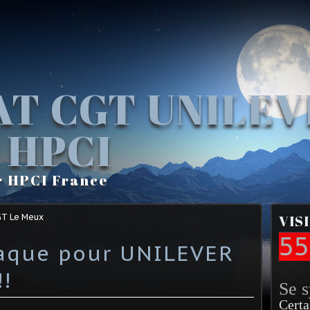
AT CGT UNILE
 HPCI
r HPCI France
GT Le Meux
VIS
55
laque pour UNILEVER
!!
Se 
Certa