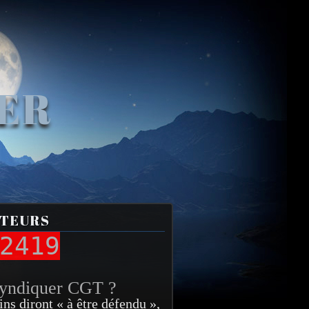
VER
ITEURS
2419
syndiquer CGT ?
ins diront « à être défendu »,