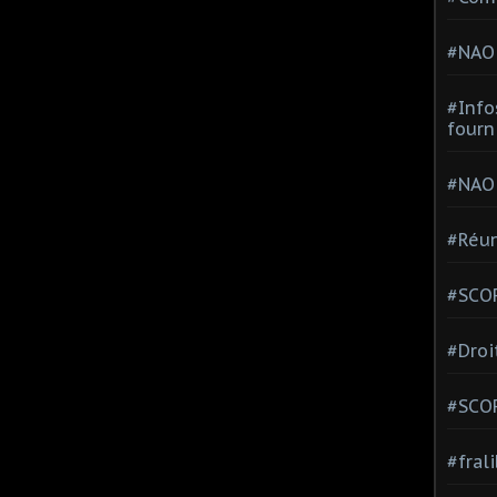
#NAO
#Info
fourn
#NAO
#Réun
#SCOP
#Droi
#SCO
#fral