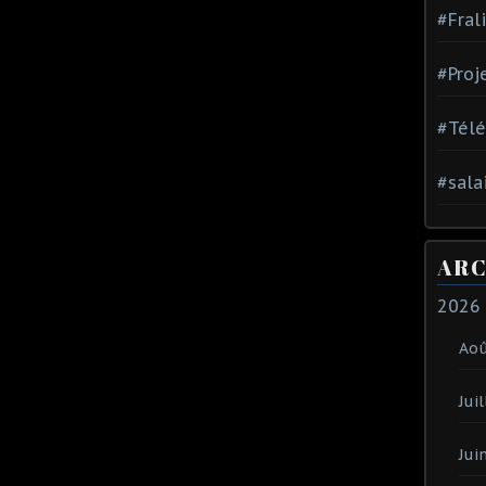
#Fral
#Proj
#Tél
#sala
ARC
2026
Ao
Juil
Jui