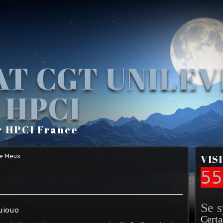
AT CGT UNILE
 HPCI
r HPCI France
Le Meux
VIS
55
e
Se 
Certa