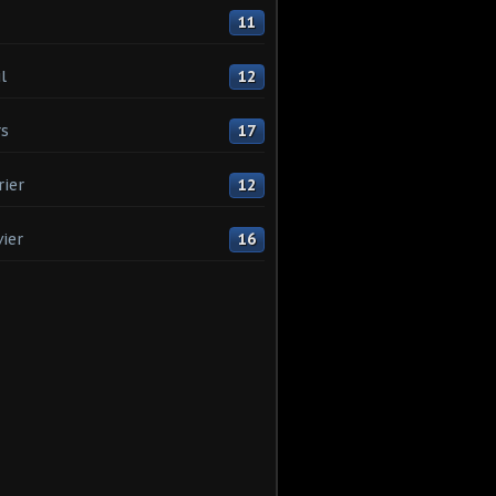
11
l
12
s
17
rier
12
vier
16