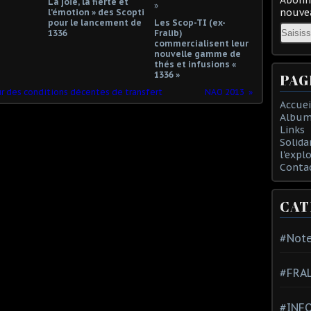
La joie, la fierté et
nouvea
l’émotion » des Scopti
pour le lancement de
Les Scop-TI (ex-
Email
1336
Fralib)
commercialisent leur
nouvelle gamme de
thés et infusions «
1336 »
PAG
ur des conditions décentes de transfert
NAO 2013
Accuei
Album
Links
Solida
l'expl
Conta
CAT
#Note
#FRA
#INFO