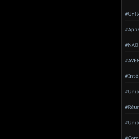
#Unil
#Appe
#NAO
#AVE
#Inté
#Unil
#Réun
#Unil
#Comi