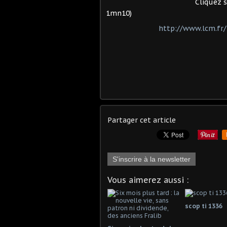
Cliquez sur le lien ci-de
1mn10)
http://www.lcm.fr/
Partager cet article
S'inscrire à la newsletter
Vous aimerez aussi :
scop ti 1336