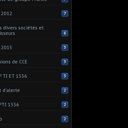
 2012
7
s divers sociétés et
isseurs
6
 2015
3
ions de CCE
3
 TI ET 1336
3
t d'alerte
2
PTI 1336
2
ib
2