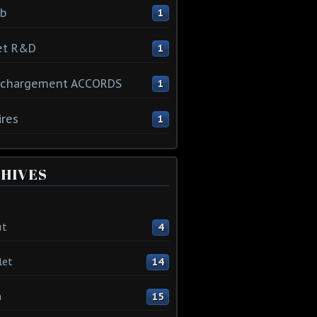
ib
1
et R&D
1
échargement ACCORDS
1
ires
1
HIVES
ût
4
let
14
n
15