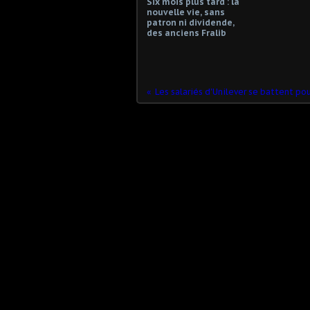
Six mois plus tard : la
nouvelle vie, sans
patron ni dividende,
des anciens Fralib
Les salariés d'Unilever se battent po