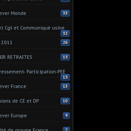
ever Monde
33
l Cgt et Communiqué usine
32
 2011
26
NIR RETRAITES
15
ressement- Participation-PEE
15
ever France
13
ions de CE et DP
10
ever Europe
9
té de groupe France
7