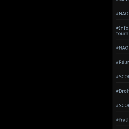
#NAO
#Info
fourn
#NAO
#Réun
#SCOP
#Droi
#SCO
#fral