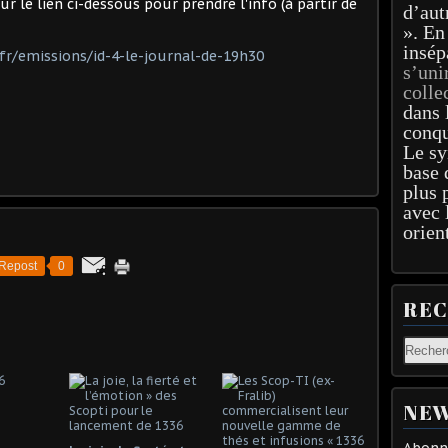
ssous pour prendre l'info (à partir de
d’aut
». En
insép
fr/emissions/id-4-le-journal-de-19h30
s’uni
colle
dans 
conqu
Le sy
base 
plus 
avec 
orien
Repost
0
RE
NEW
Abonne