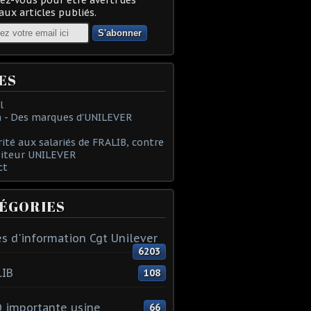
ux articles publiés.
ES
l
 - Des marques d'UNILEVER
rité aux salariés de FRALIB, contre
oiteur UNILEVER
ct
ÉGORIES
s d'information Cgt Unilever
6203
LIB
108
 importante usine
66