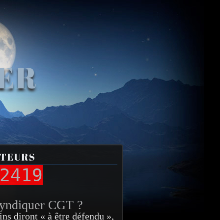
VER
ITEURS
2419
syndiquer CGT ?
ins diront « à être défendu »,