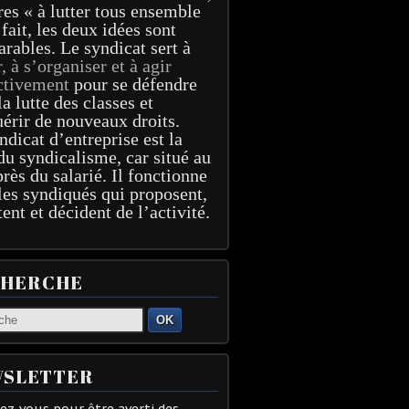
res « à lutter tous ensemble
 fait, les deux idées sont
arables. Le syndicat sert à
r, à s’organiser et à agir
ctivement
pour se défendre
la lutte des classes et
érir de nouveaux droits.
ndicat d’entreprise est la
du syndicalisme, car situé au
près du salarié. Il fonctionne
les syndiqués qui proposent,
tent et décident de l’activité.
CHERCHE
OK
SLETTER
z-vous pour être averti des