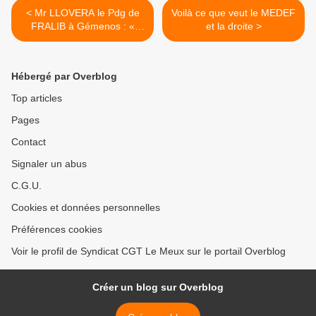
< Mr LLOVERA le Pdg de
Voilà ce que veut le MEDEF
FRALIB à Gémenos : «
et la droite >
cette décision aurait pu être
prise il y a 5 ans »
Hébergé par Overblog
Top articles
Pages
Contact
Signaler un abus
C.G.U.
Cookies et données personnelles
Préférences cookies
Voir le profil de Syndicat CGT Le Meux sur le portail Overblog
Créer un blog sur Overblog