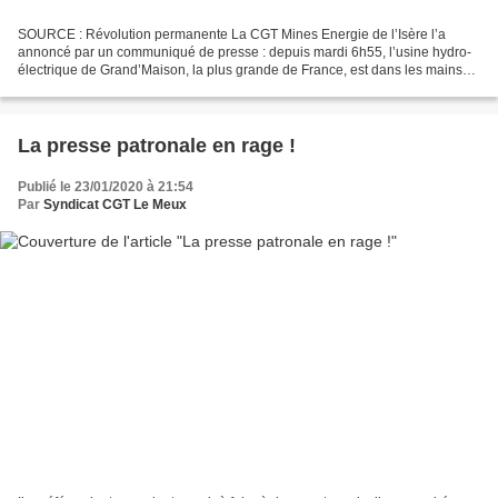
SOURCE : Révolution permanente La CGT Mines Energie de l’Isère l’a
annoncé par un communiqué de presse : depuis mardi 6h55, l’usine hydro-
électrique de Grand’Maison, la plus grande de France, est dans les mains
des grévistes – et à l’arrêt total. Une...
La presse patronale en rage !
Publié le 23/01/2020 à 21:54
Par
Syndicat CGT Le Meux