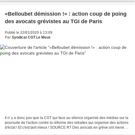
«Belloubet démission !» : action coup de poing
des avocats grévistes au TGI de Paris
Publié le 22/01/2020 à 13:09
Par
Syndicat CGT Le Meux
Il n' y a donc pas que la CGT qui face au silence organisé des médias sur la
poursuite de l'action contre la réforme des retraites qui organise des actions
d'éclat ! Et c'est tant mieux ! SOURCE RT Des avocats en grève ont mené
une nouvelle action dans...