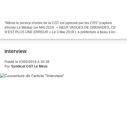
"Même le service d'ordre de la CGT est agressé par les CRS" (capture
d'écran Le Média) 1er MAI 2019 : « NEUF VAGUES DE GRENADES, CE
N’EST PLUS UNE ERREUR » Le 3 Mai 2019 L a préfecture a beau s’en
défendre, la police a chargé la CGT, le 1er Mai, à Paris....
Interview
Publié le 03/05/2019 à 16:38
Par
Syndicat CGT Le Meux