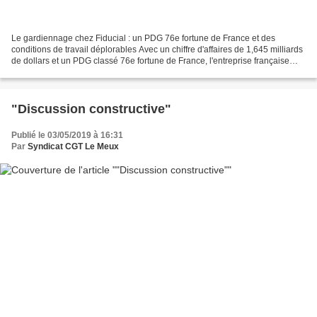
Le gardiennage chez Fiducial : un PDG 76e fortune de France et des
conditions de travail déplorables Avec un chiffre d'affaires de 1,645 milliards
de dollars et un PDG classé 76e fortune de France, l'entreprise française
Fiducial est un géant de la prestation...
"Discussion constructive"
Publié le 03/05/2019 à 16:31
Par
Syndicat CGT Le Meux