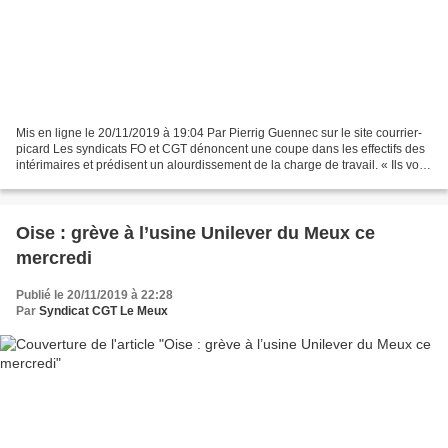
Mis en ligne le 20/11/2019 à 19:04 Par Pierrig Guennec sur le site courrier-
picard Les syndicats FO et CGT dénoncent une coupe dans les effectifs des
intérimaires et prédisent un alourdissement de la charge de travail. « Ils vont
changer quelques procédés,...
Oise : grève à l’usine Unilever du Meux ce
mercredi
Publié le 20/11/2019 à 22:28
Par
Syndicat CGT Le Meux