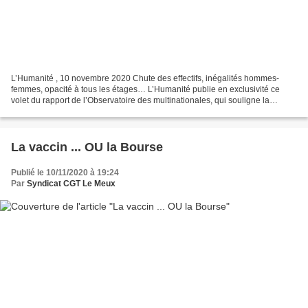
L’Humanité , 10 novembre 2020 Chute des effectifs, inégalités hommes-
femmes, opacité à tous les étages… L’Humanité publie en exclusivité ce
volet du rapport de l’Observatoire des multinationales, qui souligne la
nécessité d’un contrôle démocratique des...
La vaccin ... OU la Bourse
Publié le 10/11/2020 à 19:24
Par
Syndicat CGT Le Meux