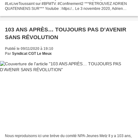
#LeLiveToussaint sur #BFMTV. #Confinement2 ***RETROUVEZ ADRIEN
QUATENNENS SUR*** Youtube : https:/... Le 3 novembre 2020, Adrien
Quatennens était en duplex pour #LeLiveToussaint sur BFM TV. Publié...
103 ANS APRÈS… TOUJOURS PAS D’AVENIR
SANS RÉVOLUTION
Publié le 09/11/2020 à 19:10
Par
Syndicat CGT Le Meux
Nous reproduisons ici une brève du comité NPA-Jeunes Metz Il y a 103 ans,