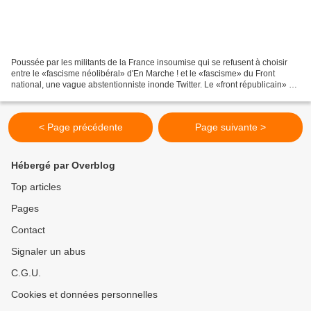
Poussée par les militants de la France insoumise qui se refusent à choisir
entre le «fascisme néolibéral» d'En Marche ! et le «fascisme» du Front
national, une vague abstentionniste inonde Twitter. Le «front républicain» ne
fait plus recette. Le résultat...
< Page précédente
Page suivante >
Hébergé par Overblog
Top articles
Pages
Contact
Signaler un abus
C.G.U.
Cookies et données personnelles