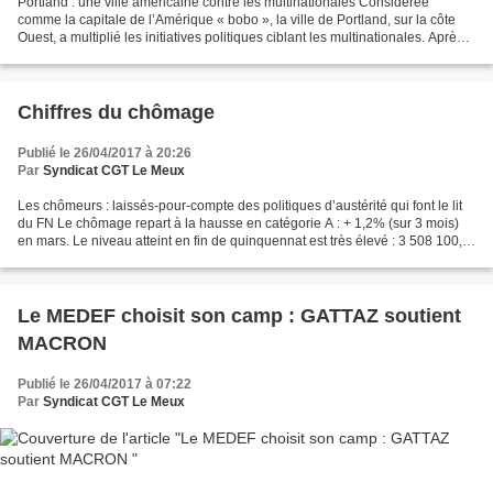
Portland : une ville américaine contre les multinationales Considérée
comme la capitale de l’Amérique « bobo », la ville de Portland, sur la côte
Ouest, a multiplié les initiatives politiques ciblant les multinationales. Après
avoir imposé une surtaxe...
Chiffres du chômage
Publié le 26/04/2017 à 20:26
Par
Syndicat CGT Le Meux
Les chômeurs : laissés-pour-compte des politiques d’austérité qui font le lit
du FN Le chômage repart à la hausse en catégorie A : + 1,2% (sur 3 mois)
en mars. Le niveau atteint en fin de quinquennat est très élevé : 3 508 100,
contre 2 922 100 à l’arrivée...
Le MEDEF choisit son camp : GATTAZ soutient
MACRON
Publié le 26/04/2017 à 07:22
Par
Syndicat CGT Le Meux