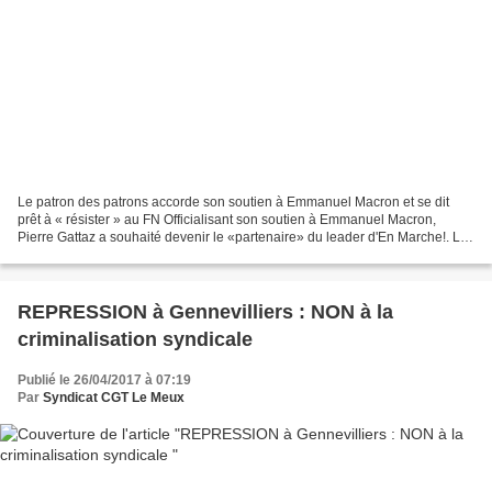
Le patron des patrons accorde son soutien à Emmanuel Macron et se dit
prêt à « résister » au FN Officialisant son soutien à Emmanuel Macron,
Pierre Gattaz a souhaité devenir le «partenaire» du leader d'En Marche!. Le
président du Medef n'a pas hésité...
REPRESSION à Gennevilliers : NON à la
criminalisation syndicale
Publié le 26/04/2017 à 07:19
Par
Syndicat CGT Le Meux