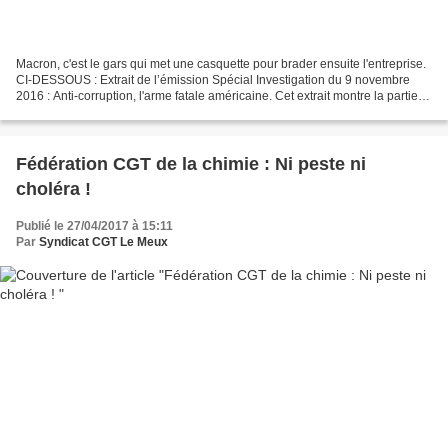
Macron, c'est le gars qui met une casquette pour brader ensuite l'entreprise.
CI-DESSOUS : Extrait de l’émission Spécial Investigation du 9 novembre
2016 : Anti-corruption, l'arme fatale américaine. Cet extrait montre la partie
qui dénonce la responsabilité...
Fédération CGT de la chimie : Ni peste ni
choléra !
Publié le 27/04/2017 à 15:11
Par
Syndicat CGT Le Meux