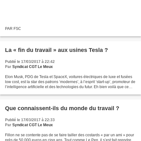
PAR FSC
La « fin du travail » aux usines Tesla ?
Publié le 17/03/2017 à 22:42
Par
Syndicat CGT Le Meux
Elon Musk, PDG de Tesla et SpaceX, voitures électriques de luxe et fusées
low cost, est la star des patrons ‘modernes’, à l’esprit ‘start-up’, promoteur de
l’intelligence artificielle et des technologies du futur. Eh bien voilà que ce
patron multimilliardaire...
Que connaissent-ils du monde du travail ?
Publié le 17/03/2017 à 22:33
Par
Syndicat CGT Le Meux
Fillon ne se contente pas de se faire tailler des costards « par un ami » pour
près de 50 000 euros en cinq ans. Tout comme Le Pen, il s’est fait prendre