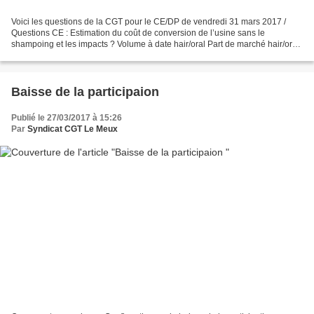
Voici les questions de la CGT pour le CE/DP de vendredi 31 mars 2017 /
Questions CE : Estimation du coût de conversion de l’usine sans le
shampoing et les impacts ? Volume à date hair/oral Part de marché hair/oral
Organisation du personnel shampoing dans...
Baisse de la participaion
Publié le 27/03/2017 à 15:26
Par
Syndicat CGT Le Meux