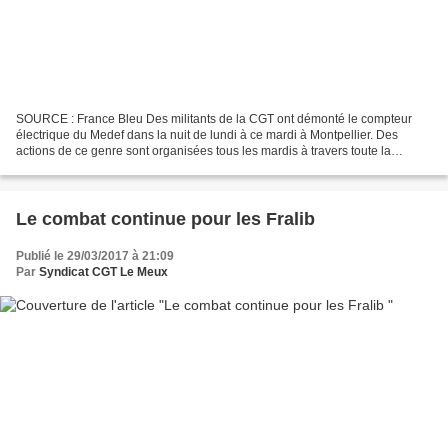
SOURCE : France Bleu Des militants de la CGT ont démonté le compteur
électrique du Medef dans la nuit de lundi à ce mardi à Montpellier. Des
actions de ce genre sont organisées tous les mardis à travers toute la
France. Les "mardis de la colère" : c''est...
Le combat continue pour les Fralib
Publié le 29/03/2017 à 21:09
Par
Syndicat CGT Le Meux