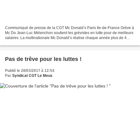
Communiqué de presse de la CGT Mc Donald’s Paris Ile-de-France Grève à
Mc Do Jean-Luc Mélenchon soutient les grévistes en lutte pour de meilleurs
salaires. La multinationale Mc Donald’s réalise chaque année plus de 4
milliards d’euros de chiffre d’affaire...
Pas de trêve pour les luttes !
Publié le 28/03/2017 à 12:54
Par
Syndicat CGT Le Meux