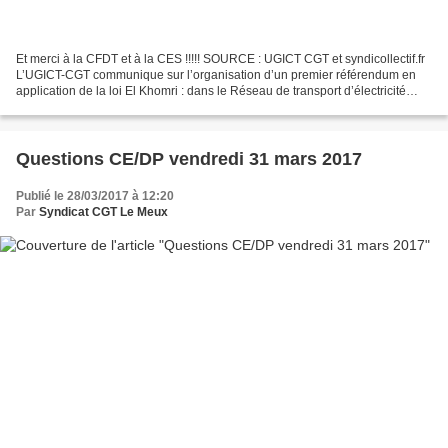
Et merci à la CFDT et à la CES !!!!! SOURCE : UGICT CGT et syndicollectif.fr
L’UGICT-CGT communique sur l’organisation d’un premier référendum en
application de la loi El Khomri : dans le Réseau de transport d’électricité
(RTE). La CGT majoritaire chez...
Questions CE/DP vendredi 31 mars 2017
Publié le 28/03/2017 à 12:20
Par
Syndicat CGT Le Meux