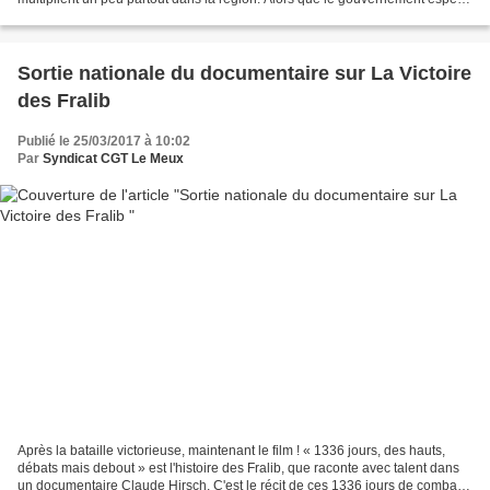
l'apaisement, une grève générale...
Sortie nationale du documentaire sur La Victoire
des Fralib
Publié le 25/03/2017 à 10:02
Par
Syndicat CGT Le Meux
Après la bataille victorieuse, maintenant le film ! « 1336 jours, des hauts,
débats mais debout » est l'histoire des Fralib, que raconte avec talent dans
un documentaire Claude Hirsch. C'est le récit de ces 1336 jours de combat