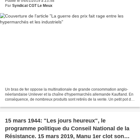
Publié le 04/01/2019 à 23:58
Par
Syndicat CGT Le Meux
Un bras de fer oppose la multinationale de grande consommation anglo-
néerlandaise Unilever et la chaîne d'hypermarchés allemande Kaufland. En
conséquence, de nombreux produits sont retirés de la vente. Un petit pot de
crème glacée Ben&Jerry’s, un déodorant...
15 mars 1944: "Les jours heureux", le
programme politique du Conseil National de la
Résistance. 15 mars 2019, Manu 1er clot son