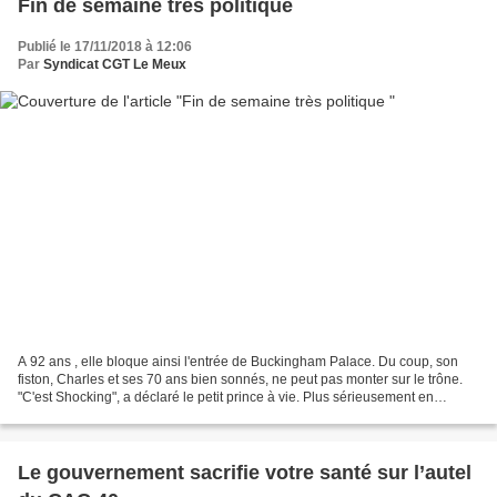
Fin de semaine très politique
Publié le 17/11/2018 à 12:06
Par
Syndicat CGT Le Meux
A 92 ans , elle bloque ainsi l'entrée de Buckingham Palace. Du coup, son
fiston, Charles et ses 70 ans bien sonnés, ne peut pas monter sur le trône.
"C'est Shocking", a déclaré le petit prince à vie. Plus sérieusement en
France, du côté de Manu 1er qui...
Le gouvernement sacrifie votre santé sur l’autel