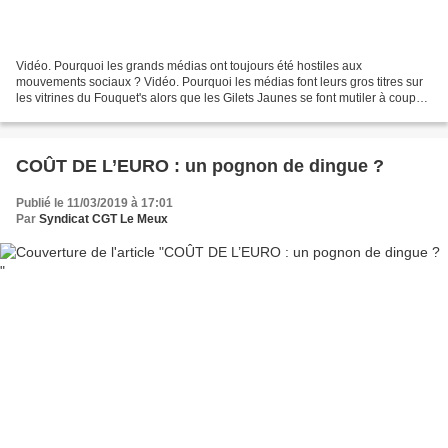
Vidéo. Pourquoi les grands médias ont toujours été hostiles aux
mouvements sociaux ? Vidéo. Pourquoi les médias font leurs gros titres sur
les vitrines du Fouquet's alors que les Gilets Jaunes se font mutiler à coup
de LBD, de grenades de désencerclement,...
COÛT DE L’EURO : un pognon de dingue ?
Publié le 11/03/2019 à 17:01
Par
Syndicat CGT Le Meux