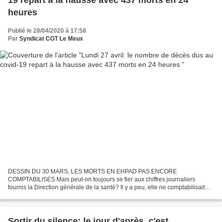
19 repart à la hausse avec 437 morts en 24
heures
Publié le 28/04/2020 à 17:58
Par
Syndicat CGT Le Meux
DESSIN DU 30 MARS, LES MORTS EN EHPAD PAS ENCORE
COMPTABILISES Mais peut-on toujours se fier aux chiffres journaliers
fournis la Direction générale de la santé? Il y a peu, elle ne comptabilisait
pas les personnes âgées décédées en Ehpad. Et dans ces...
Sortir du silence: le jour d'après, c'est