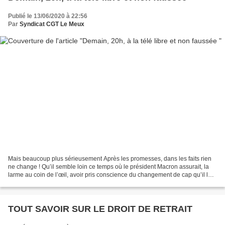
Publié le 13/06/2020 à 22:56
Par
Syndicat CGT Le Meux
Mais beaucoup plus sérieusement Après les promesses, dans les faits rien
ne change ! Qu’il semble loin ce temps où le président Macron assurait, la
larme au coin de l’œil, avoir pris conscience du changement de cap qu’il lui
fallait opérer. Dans les faits,...
TOUT SAVOIR SUR LE DROIT DE RETRAIT