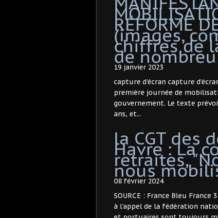
MANIFESTAN
MOBILISATI
RÉFORME DE
(images, co
chiffres de 
de nombreus
19 janvier 2023
capture d'écran capture d'écran
première journée de mobilisati
gouvernement. Le texte prévoit 
ans, et...
la CGT des d
Havre : La c
retraites, "
nous mobili
08 février 2024
SOURCE : France Bleu France 3 
à l'appel de la fédération nati
et portuaires sont toujours mo