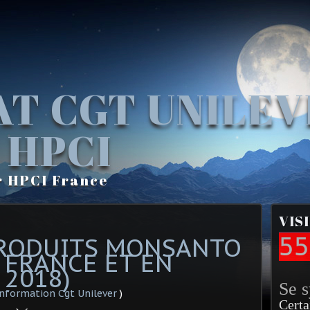
AT CGT UNILE
 HPCI
r HPCI France
VIS
PRODUITS MONSANTO
55
 FRANCE ET EN
 2018)
Se 
information Cgt Unilever
)
Certa