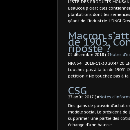
LISTE DES PRODUITS MONSANT
Beaucoup d’articles contienne
plantations dont les semence
géant de l’industrie. L’ONGI Gre
Macron s’att
de 1905. Co
riposte ?
02 décembre 2018 ( #
Notes d'i
NPA 34 , 2018-11-30 20:47:20 Le
touchez pas à la loi de 1905″ L
pétition « Ne touchez pas à la lo
CSG
27 août 2017 ( #
Notes d'inform
Des gains de pouvoir d’achat 
modèle social Le président de
supprimer une partie des cotis
échange d’une hausse...