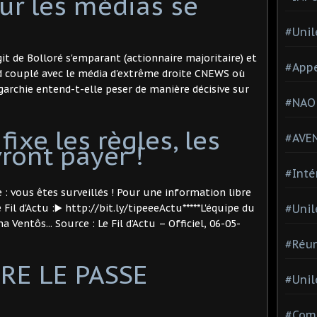
ur les médias se
#Unil
it de Bolloré s'emparant (actionnaire majoritaire) et
#Appe
d couplé avec le média d'extrême droite CNEWS où
garchie entend-t-elle peser de manière décisive sur
#NAO
fixe les règles, les
#AVE
ront payer !
#Inté
: vous êtes surveillés ! Pour une information libre
Fil d'Actu :▶️ http://bit.ly/tipeeeActu*****L'équipe du
#Unil
a Ventôs... Source : Le Fil d’Actu – Officiel, 06-05-
#Réun
RE LE PASSE
#Unil
#Comi