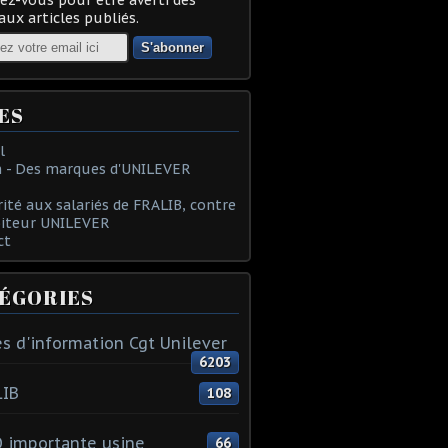
ux articles publiés.
ES
l
 - Des marques d'UNILEVER
rité aux salariés de FRALIB, contre
oiteur UNILEVER
ct
ÉGORIES
s d'information Cgt Unilever
6203
LIB
108
 importante usine
66