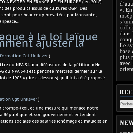
O À ÉVITER EN FRANCE ET EN EUROPE ( en 2018)
d’aut
nt des produits issus de cultures OGM. Des
». En
s sont pour beaucoup brevetées par Monsanto,
insép
s’uni
enpeace...
colle
aque à la loi laïque
dans 
mment ajuster la
conqu
Le sy
base 
nformation Cgt Unilever
)
plus 
avec 
ttre du NPA 34 aux diffuseurs de la pétition « Ne
orien
’AG du NPA 34 s’est penchée mercredi dernier sur la
i de 1905 » (lire ci-dessous) qu’il lui a été proposé...
RE
ation Cgt Unilever
)
en trompe-l’œil et une mesure qui menace notre
 la République et son gouvernement entendent
ations sociales des salariés (chômage et maladie) en
NEW
Abonne