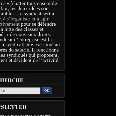
res « à lutter tous ensemble
 fait, les deux idées sont
arables. Le syndicat sert à
r, à s’organiser et à agir
ctivement
pour se défendre
la lutte des classes et
érir de nouveaux droits.
ndicat d’entreprise est la
du syndicalisme, car situé au
près du salarié. Il fonctionne
les syndiqués qui proposent,
tent et décident de l’activité.
CHERCHE
OK
SLETTER
z-vous pour être averti des