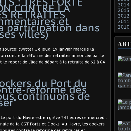
TS : TRÈS FORTE
ON CONTRE LA
2014
2013
S RETRAITES
2012
mmentaires et
2011
la participation dans
2010
es villes)
ART
 source: twitter C e jeudi 19 janvier marque la
on contre la réforme des retraites annoncée par le
le report de l'âge de départ à la retraite de 62 à 64
ockers du Port du
ontre-réforme des
Nous continuons de
ser"
Le port du Havre est en grève 24 heures ce mercredi,
onale de la CGT Ports et Docks. Au Havre, les dockers
bilisés contre la réforme des retraites et