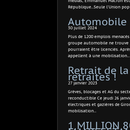
médias, Emmanuel Macron est é
République...Seule l'Union popu
Automobile
30 juillet 2024
Plus de 1200 emplois menacés :
groupe automobile ne trouve p
pourraient être licenciés. Après
appellent à une mobilisation...
Retrait de l
retraites !
27 janvier 2023
Grèves, blocages et AG du secte
reconductible Ce jeudi 26 janvi
électriques et gazières de Gir
mobilisation...
1 MILLION 8