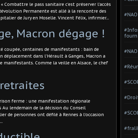
 « Combattre le pass sanitaire c’est préserver l’accès
Révolution Permanente est allé à la rencontre des
#NAO
italier de Jury en Moselle. Vincent Félix, infirmier...
age, Macron dégage !
#Info
fourn
ité coupée, centaines de manifestants : bain de
#NAO
n déplacement dans l’Hérault à Ganges, Macron a
de manifestants. Comme la veille en Alsace, le chef
#Réun
retraites
#SCOP
#Droi
prison ferme : une manifestation régionale
Au lendemain de la décision du Conseil
#SCO
ier de personnes ont défilé à Rennes à l’occasion
..
#fral
ductible