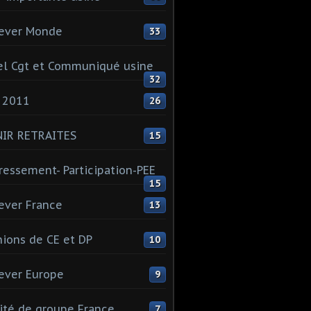
ever Monde
33
l Cgt et Communiqué usine
32
 2011
26
NIR RETRAITES
15
ressement- Participation-PEE
15
ever France
13
ions de CE et DP
10
ever Europe
9
té de groupe France
7