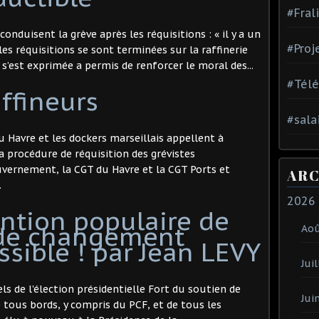
#Fral
onduisent la grève après les réquisitions : « il y a un
#Proj
es réquisitions se sont terminées sur la raffinerie
 s’est exprimée a permis de renforcer le moral des...
#Tél
ffineurs
#sala
u Havre et les dockers marseillais appellent à
la procédure de réquisition des grévistes
uvernement, la CGT du Havre et la CGT Ports et
ARC
.
2026
ention populaire de
 de changement
Ao
ssible ! par Jean LEVY
Juil
ls de l'élection présidentielle Fort du soutien de
Jui
e tous bords, y compris du PCF, et de tous les