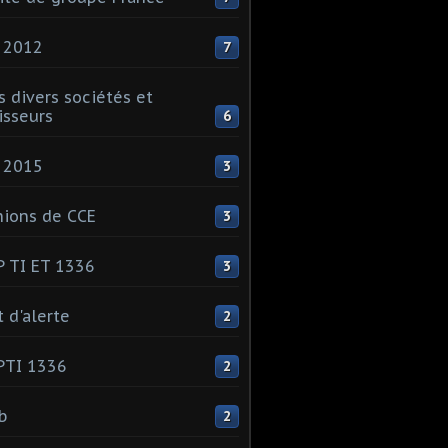
 2012
7
s divers sociétés et
isseurs
6
 2015
3
ions de CCE
3
 TI ET 1336
3
t d'alerte
2
PTI 1336
2
ib
2