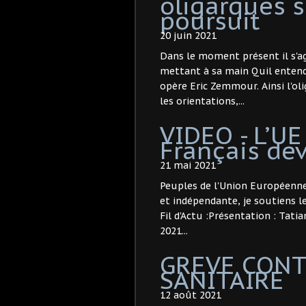
oligarques s
poursuit
20 juin 2021
Dans le moment présent il s'ag
mettant à sa main Quil enten
opère Eric Zemmour. Ainsi l'oli
les orientations,...
VIDEO - L’UE 
Français dev
21 mai 2021
Peuples de l'Union Européenne 
et indépendante, je soutiens le 
Fil d'Actu :Présentation : Tatian
2021...
GREVE CONT
SANITAIRE
12 août 2021