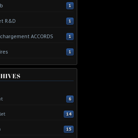
ib
1
et R&D
1
échargement ACCORDS
1
ires
1
HIVES
ût
6
let
14
n
15