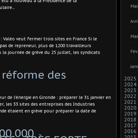
lu à nouveau à la Présidence de la
Mai
laire...
Avri
Mar
 Valéo veut fermer trois sites en France Si le
as de repreneur, plus de 1200 travailleurs
Fév
 la journée de grève du 25 juillet, les syndicats
Jan
a réforme des
2025
2024
2023
2022
ur de l’énergie en Gironde : préparer le 31 janvier en
2021
er, les 33 sites des entreprises des Industries
2020
onde étaient en grève pour préparer la date de
2019
2018
2017
00.000
2016
2015