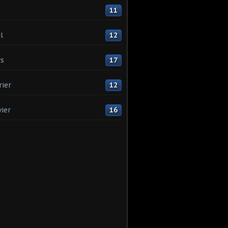
11
l
12
s
17
rier
12
vier
16