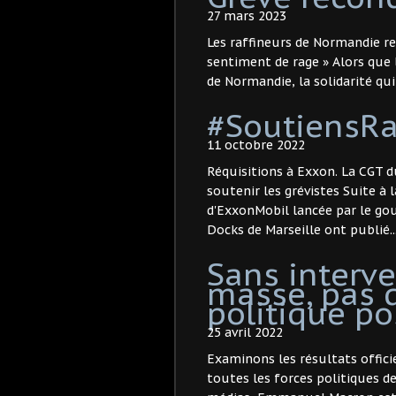
27 mars 2023
Les raffineurs de Normandie rec
sentiment de rage » Alors que l
de Normandie, la solidarité qui
#SoutiensRa
11 octobre 2022
Réquisitions à Exxon. La CGT d
soutenir les grévistes Suite à 
d'ExxonMobil lancée par le go
Docks de Marseille ont publié..
Sans interv
masse, pas
politique po
25 avril 2022
Examinons les résultats officie
toutes les forces politiques d