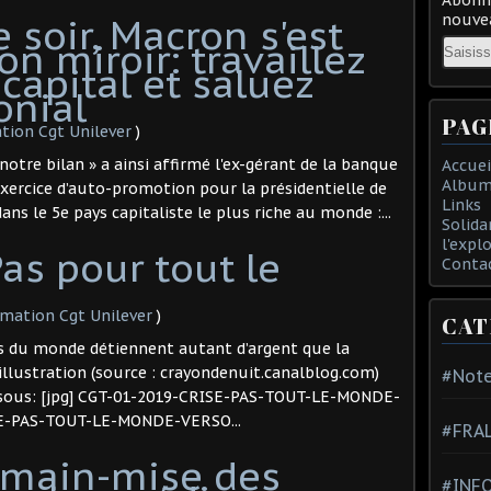
soir, Macron s'est
nouvea
on miroir: travaillez
Email
 capital et saluez
onial
PAG
tion Cgt Unilever
)
notre bilan » a ainsi affirmé l'ex-gérant de la banque
Accuei
Album
exercice d’auto-promotion pour la présidentielle de
Links
ans le 5e pays capitaliste le plus riche au monde :...
Solida
l'expl
Pas pour tout le
Conta
rmation Cgt Unilever
)
CAT
es du monde détiennent autant d’argent que la
illustration (source : crayondenuit.canalblog.com)
#Note
essous: [jpg] CGT-01-2019-CRISE-PAS-TOUT-LE-MONDE-
SE-PAS-TOUT-LE-MONDE-VERSO...
#FRA
 main-mise des
#INFO