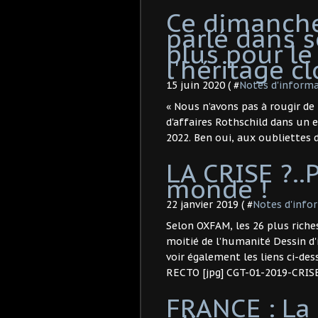
Ce dimanche 
parlé dans s
plus pour le
l'héritage cl
15 juin 2020 ( #
Notes d'informa
« Nous n’avons pas à rougir de 
d'affaires Rothschild dans un 
2022. Ben oui, aux oubliettes d
LA CRISE ?..
monde !
22 janvier 2019 ( #
Notes d'info
Selon OXFAM, les 26 plus rich
moitié de l’humanité Dessin d'
voir également les liens ci-d
RECTO [jpg] CGT-01-2019-CRI
FRANCE : La