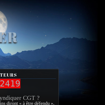
VER
ITEURS
2419
syndiquer CGT ?
ins diront « à être défendu »,