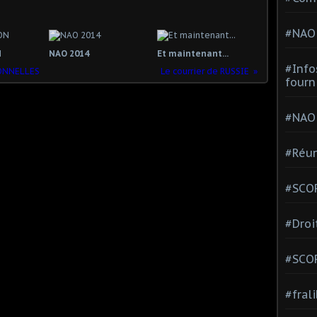
#NAO
N
NAO 2014
Et maintenant...
#Info
ONNELLES
Le courrier de RUSSIE
fourn
#NAO
#Réun
#SCOP
#Droi
#SCO
#fral