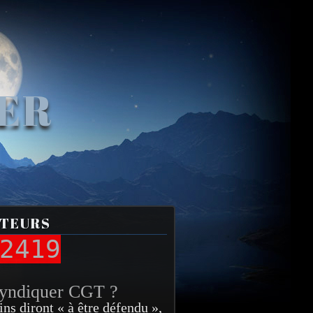
VER
ITEURS
2419
syndiquer CGT ?
ins diront « à être défendu »,