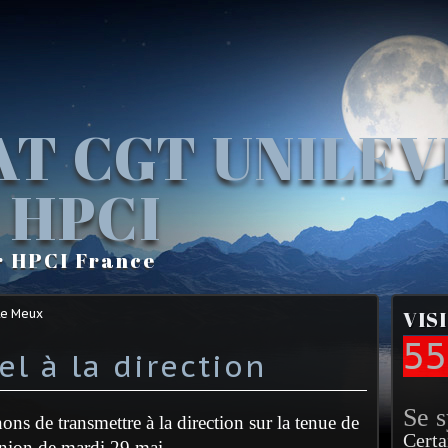
AT CGT UNILE
 HPCI
r HPCI France
Le Meux
VIS
55
el à la direction
Se 
ons de transmettre à la direction sur la tenue de
Certa
union de mardi 29 mai.