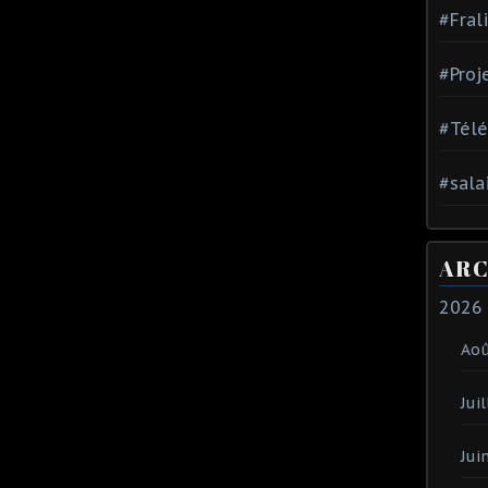
#Fral
#Proj
#Tél
#sala
ARC
2026
Ao
Juil
Jui