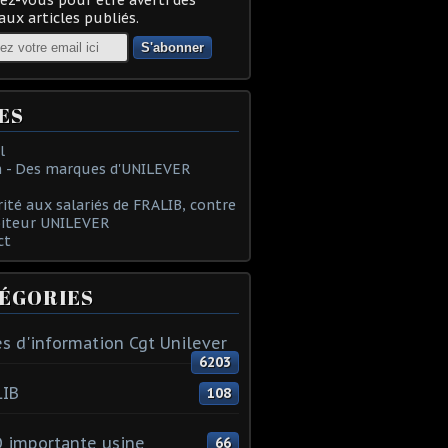
ux articles publiés.
ES
l
 - Des marques d'UNILEVER
rité aux salariés de FRALIB, contre
oiteur UNILEVER
ct
ÉGORIES
s d'information Cgt Unilever
6203
LIB
108
 importante usine
66