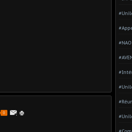
#Unil
#Appe
#NAO
#AVE
#Inté
#Unil
#Réun
0
#Unil
#Comi