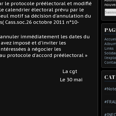
ar le protocole préélectoral et modifié
nouvea
e calendrier électoral prévu par le
Email
 seul motif sa décision d’annulation du
s( Cass.soc.26 octobre 2011 n°10-
PAG
d’annuler immédiatement les dates du
Accuei
avez imposé et d’inviter les
Album
intéressées à négocier les
Links
Solida
au protocole d’accord préélectoral »
l'expl
Conta
La cgt
CAT
Le 30 mai
#Note
#FRA
#INFO