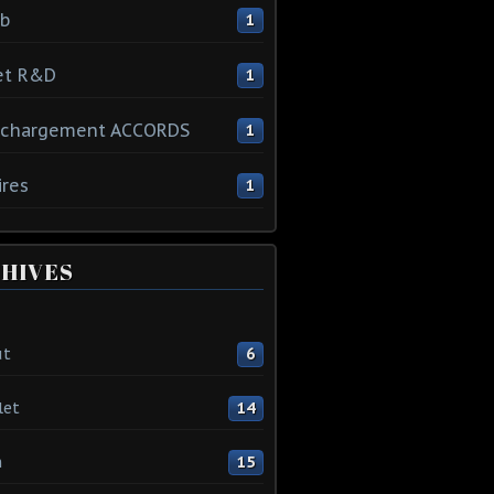
ib
1
et R&D
1
échargement ACCORDS
1
ires
1
HIVES
ût
6
let
14
n
15