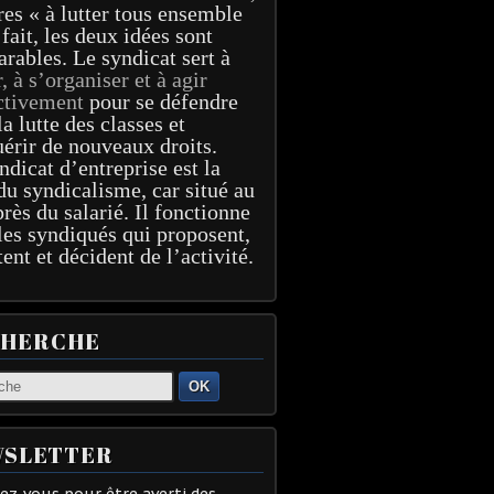
res « à lutter tous ensemble
 fait, les deux idées sont
arables. Le syndicat sert à
r, à s’organiser et à agir
ctivement
pour se défendre
la lutte des classes et
érir de nouveaux droits.
ndicat d’entreprise est la
du syndicalisme, car situé au
près du salarié. Il fonctionne
les syndiqués qui proposent,
tent et décident de l’activité.
CHERCHE
OK
SLETTER
z-vous pour être averti des