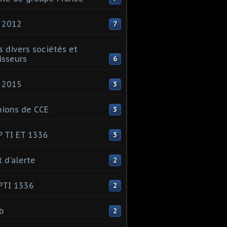
 2012
7
s divers sociétés et
isseurs
6
 2015
3
ions de CCE
3
 TI ET 1336
3
t d'alerte
2
PTI 1336
2
ib
2