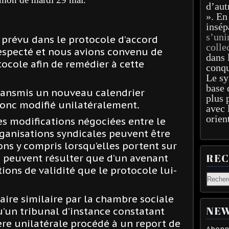
d’aut
». En
insép
s’uni
l prévu dans le protocole d’accord
colle
respecté et nous avions convenu de
dans 
tocole afin de remédier à cette
conqu
Le sy
base 
 transmis un nouveau calendrier
plus 
donc modifié unilatéralement.
avec 
orien
es modifications négociées entre le
organisations syndicales peuvent être
ons y compris lorsqu’elles portent sur
RE
ne peuvent résulter que d’un avenant
ons de validité que le protocole lui-
faire similaire par la chambre sociale
NEW
u’un tribunal d’instance constatant
re unilatérale procédé à un report de
Abonne