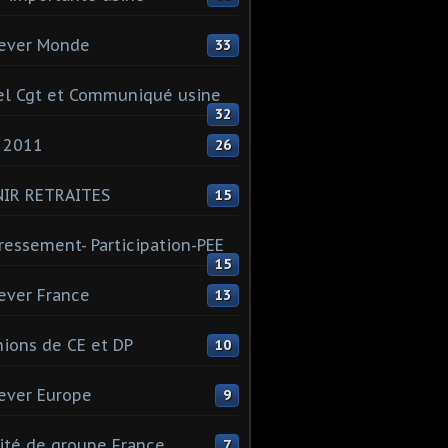
ever Monde
33
l Cgt et Communiqué usine
32
 2011
26
NIR RETRAITES
15
ressement- Participation-PEE
15
ever France
13
ions de CE et DP
10
ever Europe
9
té de groupe France
7