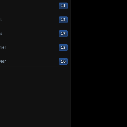
11
l
12
s
17
rier
12
vier
16