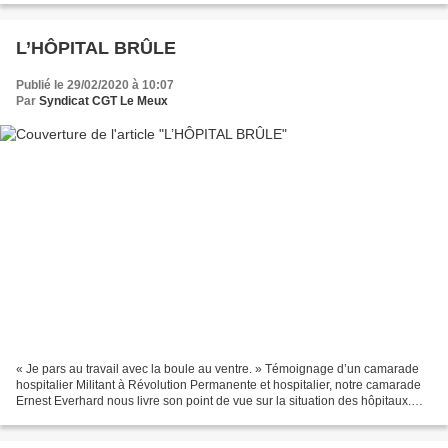
L’HÔPITAL BRÛLE
Publié le 29/02/2020 à 10:07
Par
Syndicat CGT Le Meux
« Je pars au travail avec la boule au ventre. » Témoignage d’un camarade
hospitalier Militant à Révolution Permanente et hospitalier, notre camarade
Ernest Everhard nous livre son point de vue sur la situation des hôpitaux.
Une réponse à Emmanuel Macron...