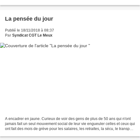
travail qui empirent d’année en année....
La pensée du jour
Publié le 18/11/2018 à 08:37
Par
Syndicat CGT Le Meux
A encadrer en jaune. Curieux de voir des gens de plus de 50 ans qui n'ont
jamais fait un seul mouvement social de leur vie engueuler celles et ceux qui
ont fait des mois de grève pour les salaires, les retraites, la sécu, le transport
domicile-travail...