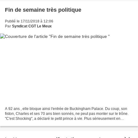
Fin de semaine très politique
Publié le 17/11/2018 à 12:06
Par
Syndicat CGT Le Meux
A 92 ans , elle bloque ainsi l'entrée de Buckingham Palace. Du coup, son
fiston, Charles et ses 70 ans bien sonnés, ne peut pas monter sur le trône.
"C'est Shocking", a déclaré le petit prince à vie. Plus sérieusement en
France, du côté de Manu 1er qui...