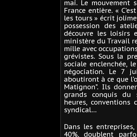
mai. Le mouvement s’é
France entière. « C’es
les tours » écrit joli
possession des atelie
découvre les loisirs 
ministère du Travail r
mille avec occupations
grévistes. Sous la p
sociale enclenchée, l
négociation. Le 7 ju
aboutiront à ce que l’o
Matignon”. Ils donner
grands conquis du s
heures, conventions co
syndical…
Dans les entreprises
40%, doublent parfo