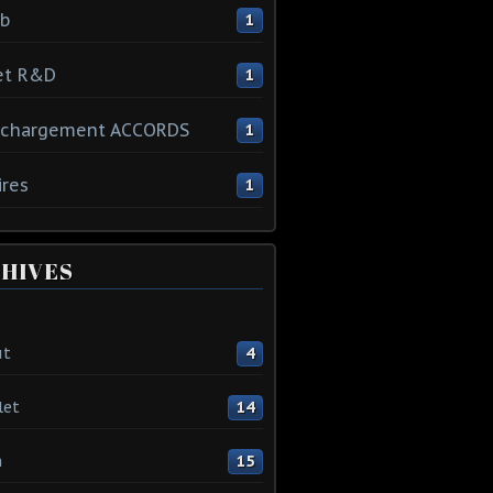
ib
1
et R&D
1
échargement ACCORDS
1
ires
1
HIVES
ût
4
let
14
n
15