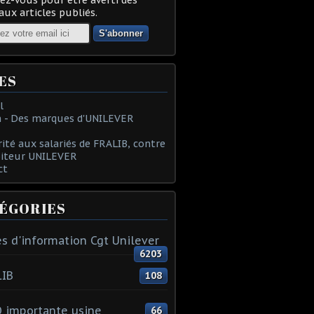
ux articles publiés.
ES
l
 - Des marques d'UNILEVER
rité aux salariés de FRALIB, contre
oiteur UNILEVER
ct
ÉGORIES
s d'information Cgt Unilever
6203
LIB
108
 importante usine
66