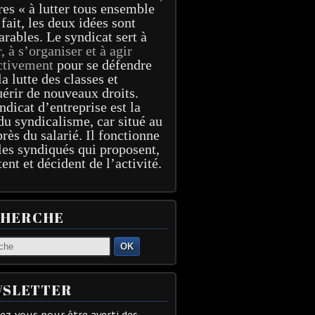
res « à lutter tous ensemble
 fait, les deux idées sont
arables. Le syndicat sert à
r, à s’organiser et à agir
ctivement
pour se défendre
la lutte des classes et
érir de nouveaux droits.
ndicat d’entreprise est la
du syndicalisme, car situé au
près du salarié. Il fonctionne
les syndiqués qui proposent,
tent et décident de l’activité.
CHERCHE
OK
SLETTER
z-vous pour être averti des