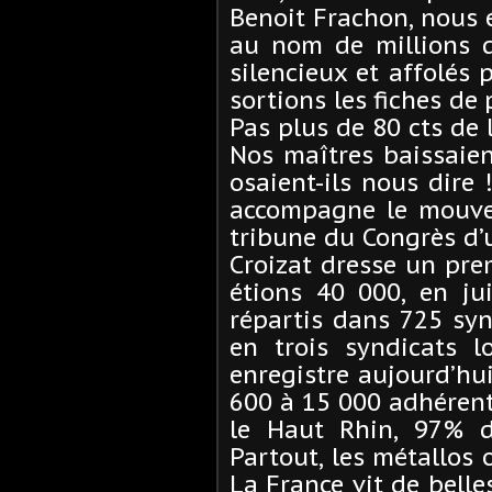
Benoit Frachon, nous é
au nom de millions d
silencieux et affolés 
sortions les fiches de 
Pas plus de 80 cts de 
Nos maîtres baissaien
osaient-ils nous dire
accompagne le mouve
tribune du Congrès d’
Croizat dresse un prem
étions 40 000, en ju
répartis dans 725 syn
en trois syndicats lo
enregistre aujourd’hui
600 à 15 000 adhérent
le Haut Rhin, 97% d
Partout, les métallos
La France vit de belle