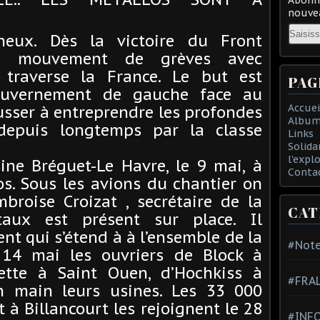
nouvea
Email
neux. Dès la victoire du Front
te mouvement de grèves avec
 traverse la France. Le but est
PAG
gouvernement de gauche face au
Accuei
usser à entreprendre les profondes
Album
depuis longtemps par la classe
Links
Solida
l'expl
ine Bréguet-Le Havre, le 9 mai, à
Conta
los. Sous les avions du chantier on
mbroise Croizat , secrétaire de la
CAT
ux est présent sur place. Il
t qui s’étend à à l’ensemble de la
#Note
 14 mai les ouvriers de Block à
ette à Saint Ouen, d’Hochkiss à
#FRA
n main leurs usines. Les 33 000
t à Billancourt les rejoignent le 28
#INFO