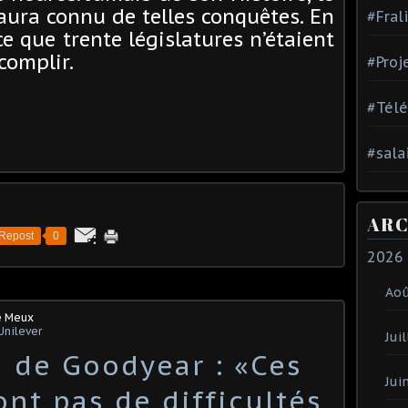
ura connu de telles conquêtes. En
#Fral
ce que trente législatures n’étaient
complir.
#Proj
#Tél
#sala
ARC
Repost
0
2026
Ao
e Meux
Unilever
Juil
 de Goodyear : «Ces
Jui
ont pas de difficultés