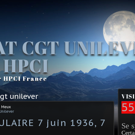
AT CGT UNILE
 HPCI
r HPCI France
gt unilever
VIS
55
e Meux
Unilever
LAIRE 7 juin 1936, 7
Se 
Certa