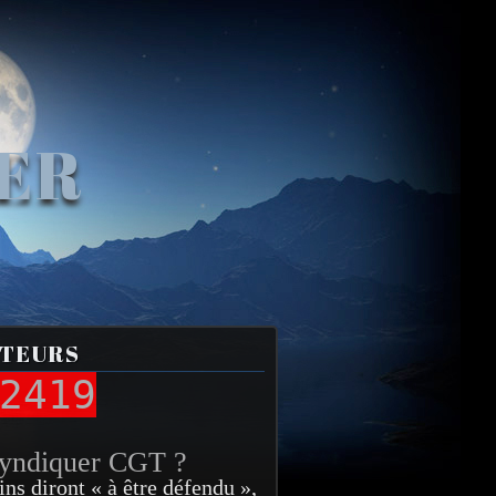
VER
ITEURS
2419
syndiquer CGT ?
ins diront « à être défendu »,