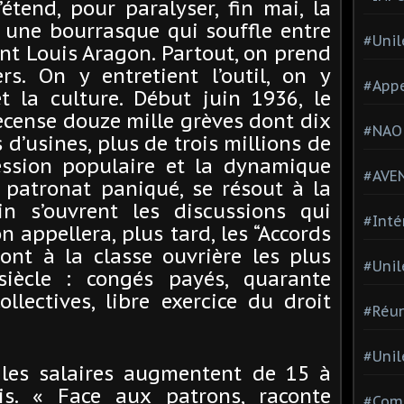
tend, pour paralyser, fin mai, la
t une bourrasque qui souffle entre
#Unil
ment Louis Aragon. Partout, on prend
rs. On y entretient l’outil, on y
#Appe
et la culture. Début juin 1936, le
ecense douze mille grèves dont dix
#NAO
 d’usines, plus de trois millions de
ression populaire et la dynamique
#AVE
e patronat paniqué, se résout à la
in s’ouvrent les discussions qui
#Inté
n appellera, plus tard, les “Accords
ont à la classe ouvrière les plus
#Unil
iècle : congés payés, quarante
llectives, libre exercice du droit
#Réun
#Unil
, les salaires augmentent de 15 à
is. « Face aux patrons, raconte
#Comi