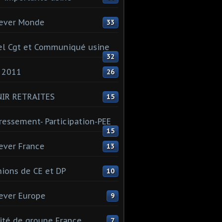
ever Monde
33
l Cgt et Communiqué usine
32
 2011
26
NIR RETRAITES
15
ressement- Participation-PEE
15
ever France
13
ions de CE et DP
10
ever Europe
9
té de groupe France
7