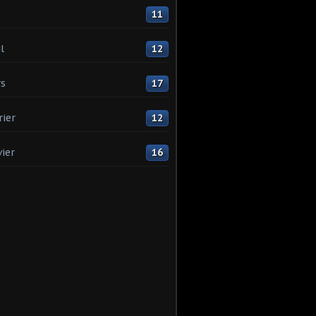
11
l
12
s
17
rier
12
vier
16