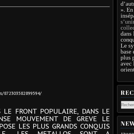
d’aut
». En
insép
s’uni
colle
dans 
conqu
Le sy
base 
plus 
avec 
orien
RE
s/872303582899594/
S LE FRONT POPULAIRE, DANS LE
ENSE MOUVEMENT DE GREVE LE
NEW
POSE LES PLUS GRANDS CONQUIS
LE.. LES METALLOS SONT A
Abonne