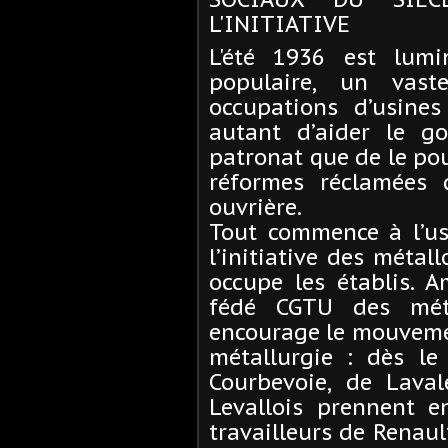
L'INITIATIVE
L'été 1936 est lumi
populaire, un vas
occupations d’usines
autant d’aider le 
patronat que de le po
réformes réclamées 
ouvrière.
Tout commence à l’us
l’initiative des métal
occupe les établis. A
fédé CGTU des méta
encourage le mouvemen
métallurgie : dès le
Courbevoie, de Laval
Levallois prennent e
travailleurs de Renaul