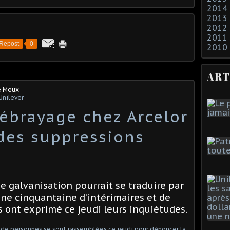
2014
2013
2012
2011
Repost
0
2010
ART
e Meux
Unilever
débrayage chez Arcelor
 des suppressions
e galvanisation pourrait se traduire par
une cinquantaine d’intérimaires et de
és ont exprimé ce jeudi leurs inquiétudes.