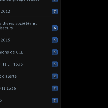
 2012
7
s divers sociétés et
isseurs
6
 2015
3
ions de CCE
3
 TI ET 1336
3
t d'alerte
2
PTI 1336
2
ib
2