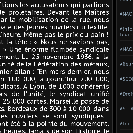
tions les accusateurs qui parlions
e prolétaires. Devant les Maîtres
#NAO
par la mobilisation de la rue, nous
paie des jeunes ouvriers du textile.
#Info
l’heure. Même pas le prix du pain !
fourn
t la tête : « Nous ne savions pas,
 ! » Une énorme flambée syndicale
#NAO
ment. Le 25 novembre 1936, à la
unité de la Fédération des métaux,
#Réun
ier bilan : “En mars dernier, nous
in 100 000, aujourd’hui 700 000,
#SCOP
dicats. A Lyon, de 1000 adhérents
rs de l’unité, le syndicat unifié
#Droi
 25 000 cartes. Marseille passe de
s, Bordeaux de 300 à 10 000, dans
#SCO
es ouvriers se sont syndiqués…
 ont été à la pointe du mouvement.
#fral
s heures. Jamais de son Histoire, le