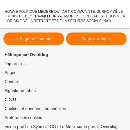
HOMME POLITIQUE MEMBRE DU PARTI COMMUNISTE, SURNOMMÉ LE
« MINISTRE DES TRAVAILLEURS », AMBROISE CROIZAT EST L’HOMME À
L’ORIGINE DE LA RETRAITE ET DE LA SÉCURITÉ SOCIALE. Né à
Briançon en 1901 dans une famille de « métallos », Ambroise Croizat
s'engage...
< Page précédente
Page suivante >
Hébergé par Overblog
Top articles
Pages
Contact
Signaler un abus
C.G.U.
Cookies et données personnelles
Préférences cookies
Voir le profil de Syndicat CGT Le Meux sur le portail Overblog