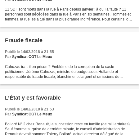
11 SDF sont morts dans la rue à Paris depuis janvier : à qui la faute ? 11
personnes sont décédées dans la rue à Paris en six semaines. Hommes et
femmes, la rue les a tué dans la plus grande indifférence. Pour certains, on
ne connaît même pas leur nom....
Fraude fiscale
Publié le 14/02/2018 à 21:55
Par
Syndicat CGT Le Meux
Cahuzac ira-t-il en prison ? Emblème de la corruption de la caste
politicienne, Jérôme Cahuzac, ministre du budget sous Hollande et
responsable de fraude fiscale, blanchiment d'argent et omissions de
déclaration de patrimoine voit son procès en appel...
L’État y est favorable
Publié le 14/02/2018 à 21:53
Par
Syndicat CGT Le Meux
Bolloré N° 2 chez Renault, la succession reste en famille (de milliardaires)
Sauf énorme surprise de dernière minute, le conseil d'administration de
Renault devrait nommer Thierry Bolloré, actuel directeur délégué de la