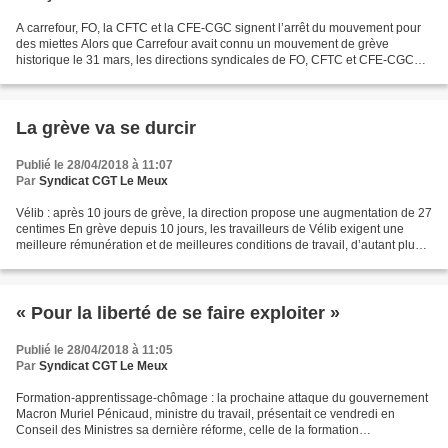
A carrefour, FO, la CFTC et la CFE-CGC signent l’arrêt du mouvement pour
des miettes Alors que Carrefour avait connu un mouvement de grève
historique le 31 mars, les directions syndicales de FO, CFTC et CFE-CGC
ont signé deux accords avec la direction...
La grève va se durcir
Publié le 28/04/2018 à 11:07
Par
Syndicat CGT Le Meux
Vélib : après 10 jours de grève, la direction propose une augmentation de 27
centimes En grève depuis 10 jours, les travailleurs de Vélib exigent une
meilleure rémunération et de meilleures conditions de travail, d’autant plus
dégradées depuis le changement...
« Pour la liberté de se faire exploiter »
Publié le 28/04/2018 à 11:05
Par
Syndicat CGT Le Meux
Formation-apprentissage-chômage : la prochaine attaque du gouvernement
Macron Muriel Pénicaud, ministre du travail, présentait ce vendredi en
Conseil des Ministres sa dernière réforme, celle de la formation
professionnelle, de l'apprentissage et de l'assurance...