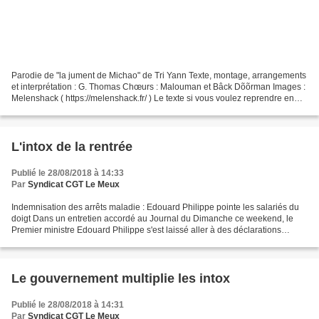
Parodie de "la jument de Michao" de Tri Yann Texte, montage, arrangements
et interprétation : G. Thomas Chœurs : Malouman et Bâck Dõõrman Images :
Melenshack ( https://melenshack.fr/ ) Le texte si vous voulez reprendre en
manif ou autre : Couplet 1 :...
L'intox de la rentrée
Publié le 28/08/2018 à 14:33
Par
Syndicat CGT Le Meux
Indemnisation des arrêts maladie : Edouard Philippe pointe les salariés du
doigt Dans un entretien accordé au Journal du Dimanche ce weekend, le
Premier ministre Edouard Philippe s'est laissé aller à des déclarations
hasardeuses sur les indemnités d'arrêts...
Le gouvernement multiplie les intox
Publié le 28/08/2018 à 14:31
Par
Syndicat CGT Le Meux