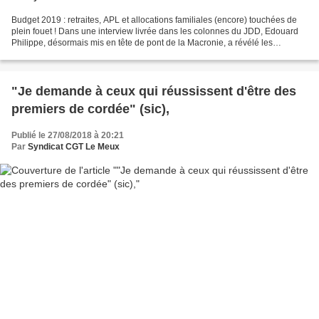
Budget 2019 : retraites, APL et allocations familiales (encore) touchées de
plein fouet ! Dans une interview livrée dans les colonnes du JDD, Edouard
Philippe, désormais mis en tête de pont de la Macronie, a révélé les
contours du budget 2019 et ses coupes...
"Je demande à ceux qui réussissent d'être des
premiers de cordée" (sic),
Publié le 27/08/2018 à 20:21
Par
Syndicat CGT Le Meux