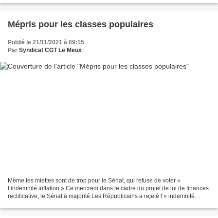
Mépris pour les classes populaires
Publié le 21/11/2021 à 09:15
Par
Syndicat CGT Le Meux
Même les miettes sont de trop pour le Sénat, qui refuse de voter «
l’indemnité inflation » Ce mercredi dans le cadre du projet de loi de finances
rectificative, le Sénat à majorité Les Républicains a rejeté l’« indemnité
inflation » de 100 euros promise...