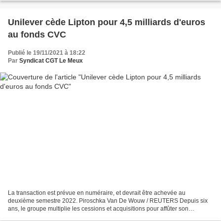
Unilever cède Lipton pour 4,5 milliards d'euros
au fonds CVC
Publié le 19/11/2021 à 18:22
Par
Syndicat CGT Le Meux
La transaction est prévue en numéraire, et devrait être achevée au
deuxième semestre 2022. Piroschka Van De Wouw / REUTERS Depuis six
ans, le groupe multiplie les cessions et acquisitions pour affûter son
portefeuille. Près d'un an après l'annonce d'une...