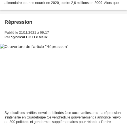
alimentaire pour se nourrir en 2020, contre 2,6 millions en 2009. Alors que
que Macron cherche à se présenter...
Répression
Publié le 21/11/2021 à 09:17
Par
Syndicat CGT Le Meux
Syndicalistes arrêtés, envoi de blindés face aux manifestants : la répression
s’intensifie en Guadeloupe Ce vendredi, le gouvernement a annoncé l'envoi
de 200 policiers et gendarmes supplémentaires pour rétablir « l'ordre
républicain » en Guadeloupe alors...