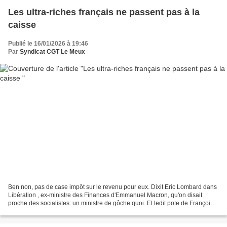
Les ultra-riches français ne passent pas à la
caisse
Publié le 16/01/2026 à 19:46
Par
Syndicat CGT Le Meux
Ben non, pas de case impôt sur le revenu pour eux. Dixit Eric Lombard dans
Libération , ex-ministre des Finances d'Emmanuel Macron, qu'on disait
proche des socialistes: un ministre de gôche quoi. Et ledit pote de François
Hollande d'en remettre une couche...