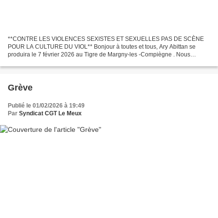
**CONTRE LES VIOLENCES SEXISTES ET SEXUELLES PAS DE SCÈNE
POUR LA CULTURE DU VIOL** Bonjour à toutes et tous, Ary Abittan se
produira le 7 février 2026 au Tigre de Margny-les -Compiègne . Nous
refusons une culture du viol qui excuse, minimise et fait...
Grève
Publié le 01/02/2026 à 19:49
Par
Syndicat CGT Le Meux