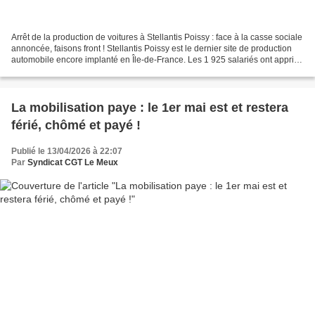
Arrêt de la production de voitures à Stellantis Poissy : face à la casse sociale
annoncée, faisons front ! Stellantis Poissy est le dernier site de production
automobile encore implanté en Île-de-France. Les 1 925 salariés ont appris
ce jeudi 16 avril...
La mobilisation paye : le 1er mai est et restera
férié, chômé et payé !
Publié le 13/04/2026 à 22:07
Par
Syndicat CGT Le Meux