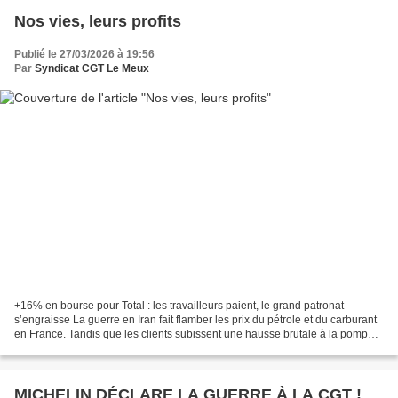
Nos vies, leurs profits
Publié le 27/03/2026 à 19:56
Par
Syndicat CGT Le Meux
+16% en bourse pour Total : les travailleurs paient, le grand patronat
s’engraisse La guerre en Iran fait flamber les prix du pétrole et du carburant
en France. Tandis que les clients subissent une hausse brutale à la pompe,
les majors comme Total voient...
MICHELIN DÉCLARE LA GUERRE À LA CGT !